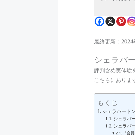
最終更新：2024
シェラバ
評判含め実体験
こちらにありま
もくじ
シェラバート
シェラバ
シェラバ
『会員