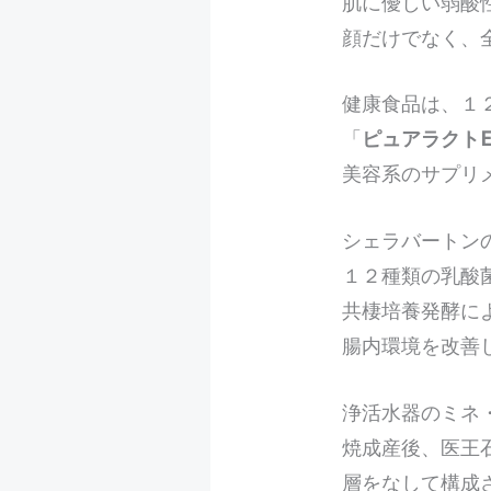
肌に優しい弱酸
顔だけでなく、
健康食品は、１
「
ピュアラクトE
美容系のサプリ
シェラバートン
１２種類の乳酸
共棲培養発酵に
腸内環境を改善
浄活水器のミネ
焼成産後、医王
層をなして構成