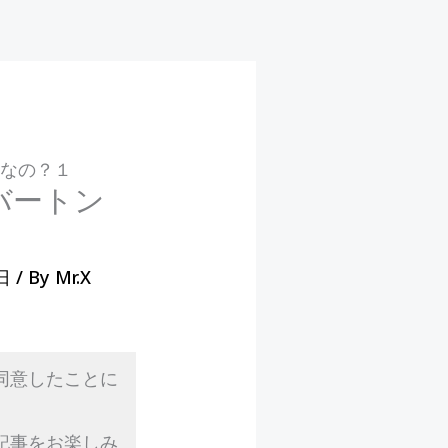
当なの？１
バートン
6日
/ By
Mr.X
同意したことに
記事をお楽しみ