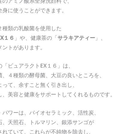
性のアミノ酸系全身洗顔料で、
全身に使うことができます。
２種類の乳酸菌を使用した
X１６
」や、健康茶の「
サラキアティー
」、
メントがあります。
の「ピュアラクトEX１６」は、
菌、４種類の酵母菌、大豆の良いところを、
よって、余すこと無く引き出し、
し、美容と健康をサポートしてくれるものです。
・パワーは、バイオセラミック、活性炭、
石、天照石、トルマリン、銀添サンゴが
されていて、これらが不純物を除去し、