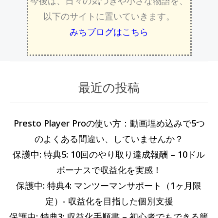
今後は、日々の気づきや小さな物語を、
以下のサイトに置いていきます。
みちブログはこちら
最近の投稿
カ
過
テ
去
ゴ
の
Presto Player Proの使い方：動画埋め込みで5つ
リ
記
のよくある間違い、していませんか？
ー
事
保護中: 特典5: 10回のやり取り達成報酬 – 10ドル
ボーナスで収益化を実感！
保護中: 特典4: マンツーマンサポート（1ヶ月限
定）- 収益化を目指した個別支援
保護中: 特典3: 収益化手順書 – 初心者でもできる簡