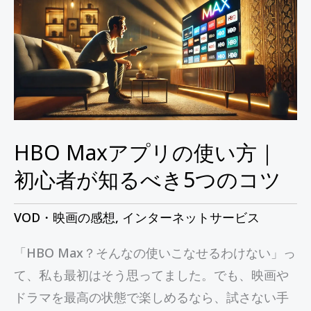
ア
プ
リ
の
使
い
方
HBO Maxアプリの使い方｜
｜
初心者が知るべき5つのコツ
初
心
VOD・映画の感想
,
インターネットサービス
者
「HBO Max？そんなの使いこなせるわけない」っ
が
て、私も最初はそう思ってました。でも、映画や
知
ドラマを最高の状態で楽しめるなら、試さない手
る