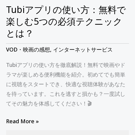
無
Tubiアプリの使い方：無料で
料
楽しむ5つの必須テクニック
で
とは？
楽
し
VOD・映画の感想
,
インターネットサービス
む
Tubiアプリの使い方を徹底解説！無料で映画やド
5
ラマが楽しめる便利機能を紹介。初めてでも簡単
つ
に視聴をスタートでき、快適な視聴体験があなた
の
を待っています。これを逃すと損かも？一度試し
必
てその魅力を体感してください！🎬
須
テ
Read More »
ク
ニ