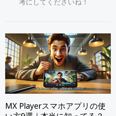
考にしてくださいね！
MX
Player
ス
マ
ホ
ア
プ
リ
の
MX Playerスマホアプリの使
使
い方9選｜本当に知ってる？