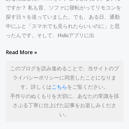
活
ですか？ 私も昔、ソファに寝転がってリモコンを
用
探す日々を送っていました。でも、ある日、通勤
で
中にふと「スマホでも見られたらいいのに」と思
き
ったんです。そして、Huluアプリに出
て
い
Read More »
ま
す
このブログを読み進めることで、当サイトのプ
か？
ライバシーポリシーに同意したことになりま
す。詳しくは
こちら
をご覧ください。
手作りのぬくもりを大切に、あなたの常識を揺
さぶる丁寧に仕上げた記事をお楽しみくださ
い。