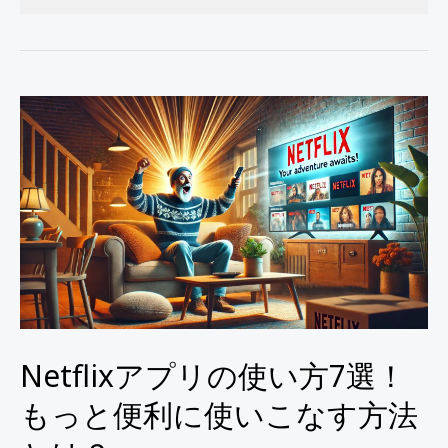
Netflix
ア
プ
リ
の
使
い
方
7
Netflixアプリの使い方7選！
選！
もっと便利に使いこなす方法
も