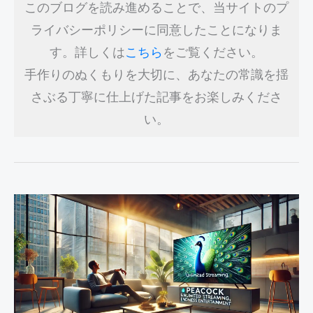
このブログを読み進めることで、当サイトのプ
ッ
ライバシーポリシーに同意したことになりま
ク
す。詳しくは
こちら
をご覧ください。
と
手作りのぬくもりを大切に、あなたの常識を揺
は？
さぶる丁寧に仕上げた記事をお楽しみくださ
い。
Peacock
ア
プ
リ
の