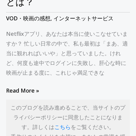
とは？
っ
と
VOD・映画の感想
,
インターネットサービス
便
Netflixアプリ、あなたは本当に使いこなせていま
利
すか？ 忙しい日常の中で、私も最初は「まあ、適
に
当に観れればいいや」と思っていました。けれ
使
ど、何度も途中でログインに失敗し、肝心な時に
い
映画が止まる度に、これじゃ満足できな
こ
な
Read More »
す
方
このブログを読み進めることで、当サイトのプ
法
ライバシーポリシーに同意したことになりま
と
す。詳しくは
こちら
をご覧ください。
は？