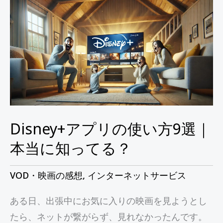
プ
リ
の
使
い
方
9
選
Disney+アプリの使い方9選｜
｜
本当に知ってる？
本
当
VOD・映画の感想
,
インターネットサービス
に
ある日、出張中にお気に入りの映画を見ようとし
知
たら、ネットが繋がらず、見れなかったんです。
っ