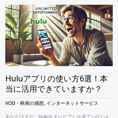
Hulu
ア
プ
リ
の
使
い
方
6
Huluアプリの使い方6選！本
選！
当に活用できていますか？
本
当
VOD・映画の感想
,
インターネットサービス
に
あなたはまだ、Huluをテレビでしか見ていないん