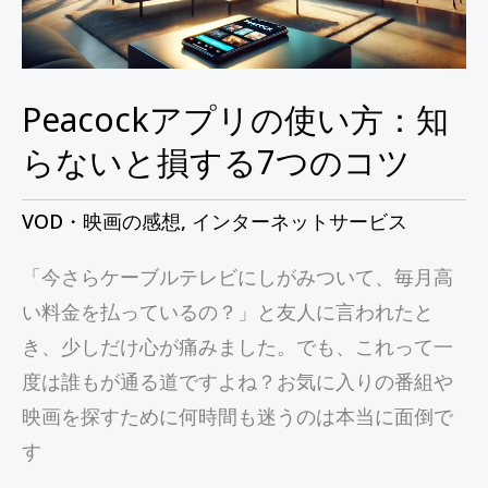
使
い
方：
知
Peacockアプリの使い方：知
ら
らないと損する7つのコツ
な
い
VOD・映画の感想
,
インターネットサービス
と
「今さらケーブルテレビにしがみついて、毎月高
損
い料金を払っているの？」と友人に言われたと
す
き、少しだけ心が痛みました。でも、これって一
る
度は誰もが通る道ですよね？お気に入りの番組や
7
映画を探すために何時間も迷うのは本当に面倒で
つ
す
の