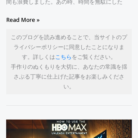
間も浪費しました。あの時、時間を無駄にした
は？
Read More »
このブログを読み進めることで、当サイトのプ
ライバシーポリシーに同意したことになりま
す。詳しくは
こちら
をご覧ください。
手作りのぬくもりを大切に、あなたの常識を揺
さぶる丁寧に仕上げた記事をお楽しみくださ
い。
HBO
Max