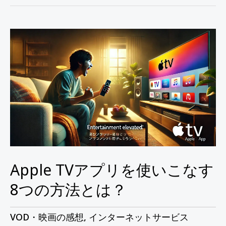
Apple
TV
ア
プ
リ
を
使
い
こ
Apple TVアプリを使いこなす
な
8つの方法とは？
す
8
VOD・映画の感想
,
インターネットサービス