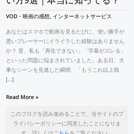
い
方
VOD・映画の感想
,
インターネットサービス
9
あなたはスマホで動画を見るたびに、使い勝手が
選
悪いプレーヤーにイライラした経験はありません
｜
か？ 昔、私も「再生できない」「字幕がズレる」
本
といった問題に悩まされていました。ある日、大
当
事なシーンを見逃した瞬間、「もうこれ以上我
に
[…]
知
っ
Read More »
て
る？
このブログを読み進めることで、当サイトのプ
ライバシーポリシーに同意したことになりま
す。詳しくは
こちら
をご覧ください。