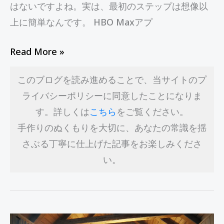
はないですよね。実は、最初のステップは想像以
べ
上に簡単なんです。 HBO Maxアプ
き
5
Read More »
つ
の
このブログを読み進めることで、当サイトのプ
コ
ライバシーポリシーに同意したことになりま
ツ
す。詳しくは
こちら
をご覧ください。
手作りのぬくもりを大切に、あなたの常識を揺
さぶる丁寧に仕上げた記事をお楽しみくださ
い。
Disney+ア