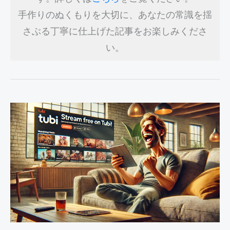
手作りのぬくもりを大切に、あなたの常識を揺
さぶる丁寧に仕上げた記事をお楽しみくださ
い。
Tubi
ア
プ
リ
の
使
い
方：