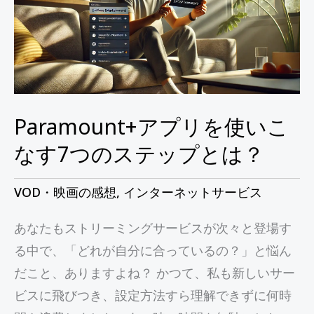
を
使
い
こ
な
す
Paramount+アプリを使いこ
7
なす7つのステップとは？
つ
の
VOD・映画の感想
,
インターネットサービス
ス
あなたもストリーミングサービスが次々と登場す
テ
る中で、「どれが自分に合っているの？」と悩ん
ッ
だこと、ありますよね？ かつて、私も新しいサー
プ
ビスに飛びつき、設定方法すら理解できずに何時
と