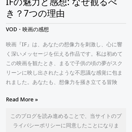
IFの魅力と感想: なぜ観るべ
観
き？7つの理由
る
べ
VOD・映画の感想
き？
映画『IF』は、あなたの想像力を刺激し、心に響
7
く深いメッセージを伝える作品です。私は初めて
つ
この映画を観たとき、まるで子供の頃の夢がスク
の
リーンに映し出されたような不思議な感覚に包ま
理
れました。あなたも、想像力を掻き立てる冒険
由
Read More »
このブログを読み進めることで、当サイトのプ
ライバシーポリシーに同意したことになりま