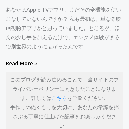
つ
あなたはApple TVアプリ、まだその全機能を使い
の
こなしていないんですか？ 私も最初は、単なる映
方
画視聴アプリかと思っていました。ところが、ほ
法
んの少し手を加えるだけで、エンタメ体験がまる
と
で別世界のように広がったんです。
は？
Read More »
このブログを読み進めることで、当サイトのプ
ライバシーポリシーに同意したことになりま
す。詳しくは
こちら
をご覧ください。
手作りのぬくもりを大切に、あなたの常識を揺
さぶる丁寧に仕上げた記事をお楽しみくださ
い。