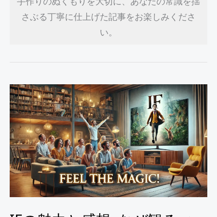
手作りのぬくもりを大切に、あなたの常識を揺
さぶる丁寧に仕上げた記事をお楽しみくださ
い。
IF
の
魅
力
と
感
想:
な
ぜ