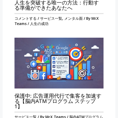
人生を突破する唯一の方法：行動す
る準備ができたあなたへ
コメントする
/
サービス一覧
,
メンタル面
/ By
Mr.X
Teams
/
人生の成功
保護中: 広告運用代行で集客を加速す
る【脳内ATMプログラム ステップ
1】
サービス一覧
/ By
Mr.X Teams
/
脳内ATMプログラム