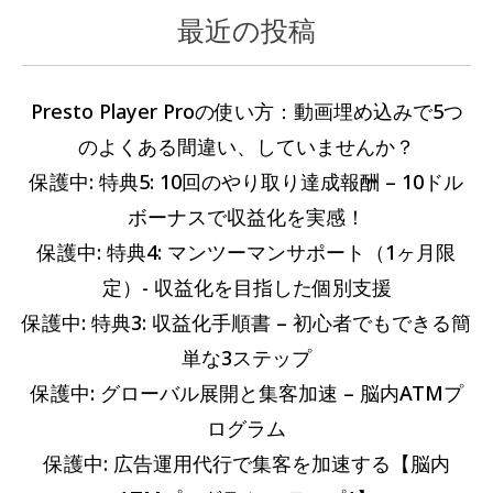
最近の投稿
カ
過
テ
去
ゴ
の
Presto Player Proの使い方：動画埋め込みで5つ
リ
記
のよくある間違い、していませんか？
ー
事
保護中: 特典5: 10回のやり取り達成報酬 – 10ドル
ボーナスで収益化を実感！
保護中: 特典4: マンツーマンサポート（1ヶ月限
定）- 収益化を目指した個別支援
保護中: 特典3: 収益化手順書 – 初心者でもできる簡
単な3ステップ
保護中: グローバル展開と集客加速 – 脳内ATMプ
ログラム
保護中: 広告運用代行で集客を加速する【脳内