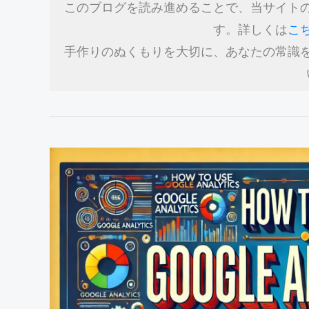
このブログを読み進めることで、当サイト
す。詳しくは
こ
手作りのぬくもりを大切に、あなたの常識
初
心
者
必
見！
Google
ア