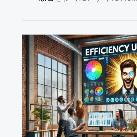
Monday.com
の
使
い
方：
10
の
秘
訣
で