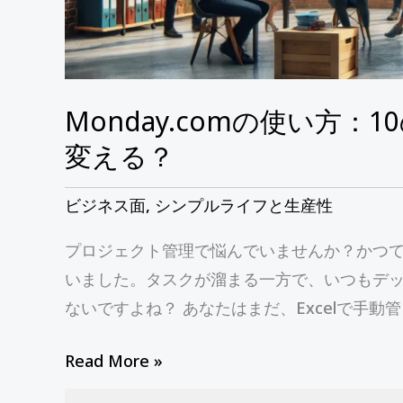
プ
ロ
ジ
ェ
Monday.comの使い方
ク
ト
変える？
管
理
ビジネス面
,
シンプルライフと生産性
を
プロジェクト管理で悩んでいませんか？かつ
変
いました。タスクが溜まる一方で、いつもデ
え
ないですよね？ あなたはまだ、Excelで手動管 
る？
Read More »