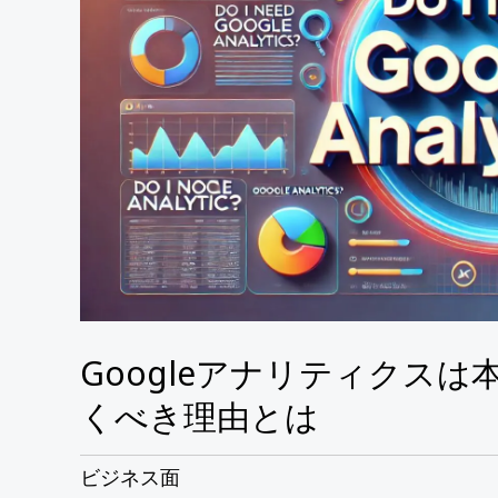
テ
ィ
ク
ス
は
本
当
に
必
要？
Googleアナリティクス
初
心
くべき理由とは
者
が
ビジネス面