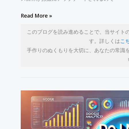
を
解
Read More »
決
す
このブログを読み進めることで、当サイト
る
す。詳しくは
こ
Q&A
手作りのぬくもりを大切に、あなたの常識
ガ
イ
ド
Google
ア
ナ
リ