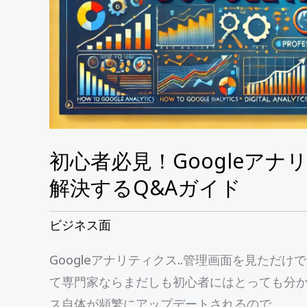
ナ
リ
テ
ィ
ク
ス
の
初心者必見！Googleア
設
定
解決するQ&Aガイド
方
法
ビジネス面
と
Googleアナリティクス..管理画面を見た
疑
て専門家ならまだしも初心者にはとっても分かり
問
ス自体が頻繁にアップデートされるので