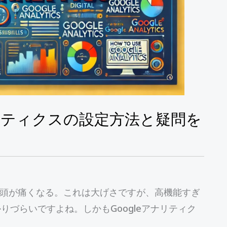
ナリティクスの設定方法と疑問を
だけで頭が痛くなる。これは大げさですが、高機能すぎ
づらいですよね。しかもGoogleアナリティク