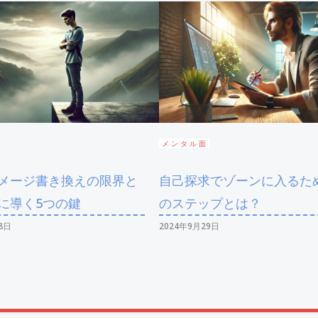
メンタル面
メージ書き換えの限界と
自己探求でゾーンに入るた
に導く5つの鍵
のステップとは？
8日
2024年9月29日