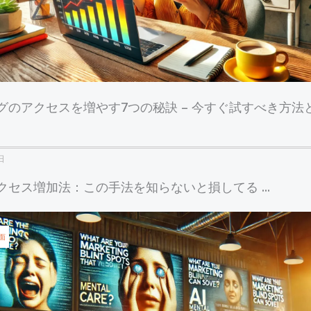
グのアクセスを増やす7つの秘訣 – 今すぐ試すべき方法
日
クセス増加法：この手法を知らないと損してる ...
面