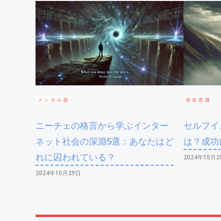
メンタル面
潜在意識
ニーチェの格言から学ぶインター
セルフイ
ネット社会の深淵5選：あなたはど
は？成功
れに囚われている？
2024年10月2
2024年10月29日