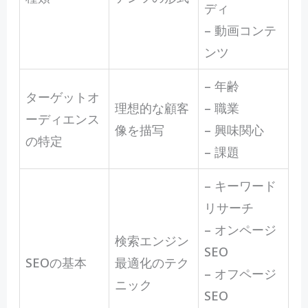
ディ
– 動画コンテ
ンツ
– 年齢
ターゲットオ
理想的な顧客
– 職業
ーディエンス
像を描写
– 興味関心
の特定
– 課題
– キーワード
リサーチ
– オンページ
検索エンジン
SEO
SEOの基本
最適化のテク
– オフページ
ニック
SEO