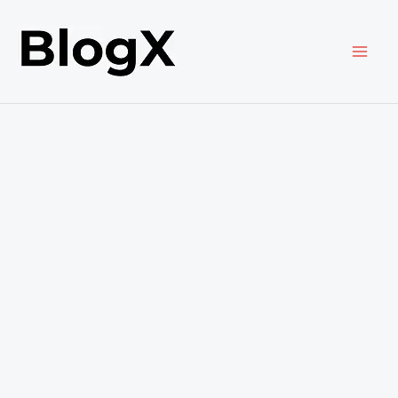
内
容
を
ス
キ
ッ
プ