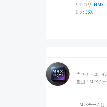
カテゴリ:
HMS
タグ:
3SX
当サイトは、心
集団「Mr.X
Mr.Xチーム