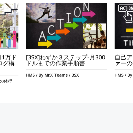
月1万ド
[3SX]わずか３ステップ-月300
自己ア
ログ構
ドルまでの作業手順書
ァーの
HMS
/ By
Mr.X Teams
/
3SX
HMS
/ B
の体得