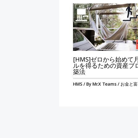
[HMS]ゼロから始めて
ルを得るための資産ブ
築法
HMS
/ By
Mr.X Teams
/
お金と富