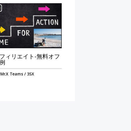
フィリエイト-無料オフ
例
y
Mr.X Teams
/
3SX