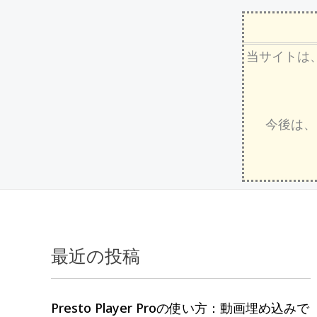
当サイトは
今後は、
最近の投稿
過
カ
去
テ
の
ゴ
Presto Player Proの使い方：動画埋め込みで