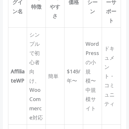
グイ
価格
シー
ーサ
特徴
やす
ン名
ン
ポー
さ
ト
シン
プル
Word
ドキ
で初
Press
ュメ
心者
の小
ン
Affilia
向
$149/
規
簡単
ト・
teWP
け、
年〜
模〜
コミ
Woo
中規
ュニ
Com
模サ
ティ
merc
イト
e対応