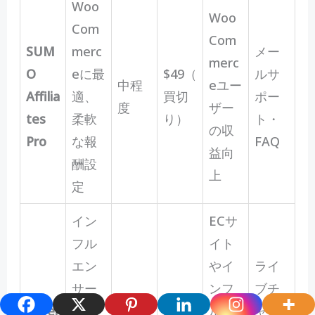
Woo
Woo
Com
Com
SUM
merc
メー
merc
O
eに最
$49（
ルサ
中程
eユー
Affilia
適、
買切
ポー
度
ザー
tes
柔軟
り）
ト・
の収
Pro
な報
FAQ
益向
酬設
上
定
イン
ECサ
フル
イト
エン
やイ
ライ
サー
ンフ
ブチ
やや
Refer
向
$99/
ルエ
ャッ