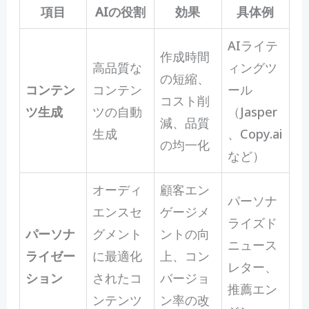
項目
AIの役割
効果
具体例
AIライテ
作成時間
高品質な
ィングツ
の短縮、
コンテン
コンテン
ール
コスト削
ツ生成
ツの自動
（Jasper
減、品質
生成
、Copy.ai
の均一化
など）
オーディ
顧客エン
パーソナ
エンスセ
ゲージメ
ライズド
パーソナ
グメント
ントの向
ニュース
ライゼー
に最適化
上、コン
レター、
ション
されたコ
バージョ
推薦エン
ンテンツ
ン率の改