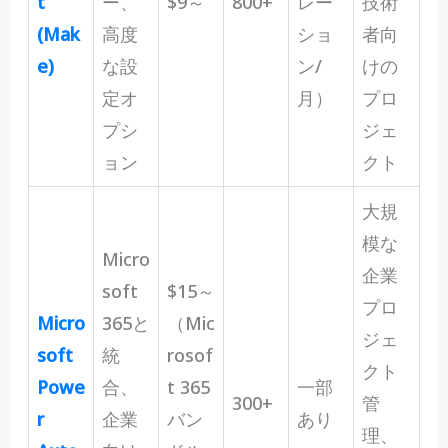
t
ー、
$9～
800+
レー
技術
(Mak
高度
ショ
者向
e)
な設
ン/
けの
定オ
月）
プロ
プシ
ジェ
ョン
クト
大規
模な
Micro
企業
soft
$15～
プロ
Micro
365と
（Mic
ジェ
soft
統
rosof
クト
Powe
合、
t 365
一部
300+
管
r
企業
バン
あり
理、