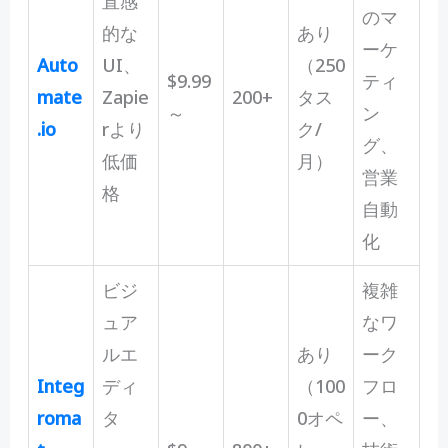
直感
のマ
的な
あり
ーケ
Auto
UI、
（250
$9.99
ティ
mate
Zapie
200+
タス
～
ン
.io
rより
ク/
グ、
低価
月）
営業
格
自動
化
ビジ
複雑
ュア
なワ
ルエ
あり
ーク
Integ
ディ
（100
フロ
roma
タ
0オペ
ー、