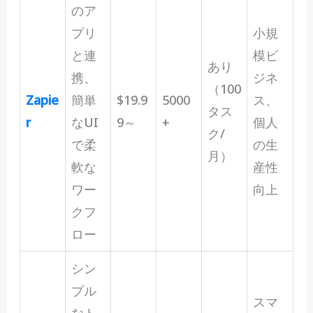
のア
プリ
小規
と連
模ビ
あり
携、
ジネ
（100
Zapie
簡単
$19.9
5000
ス、
タス
r
なUI
9～
+
個人
ク/
で柔
の生
月）
軟な
産性
ワー
向上
クフ
ロー
シン
プル
スマ