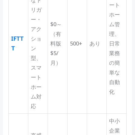
なト
ート
リガ
ホー
ー・
$0～
ム管
アク
（有
理、
IFTT
ショ
料版
500+
あり
日常
T
ン
$5/
業務
型、
月）
の簡
スマ
単な
ート
自動
ホー
化
ム対
応
中小
企業