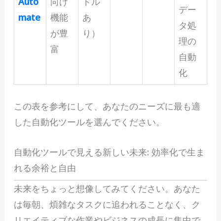
Auto
向け
ドル
デー
mate
機能
あ
タ処
が豊
り）
理の
富
自動
化
この表を参考にして、あなたのニーズに最も適
した自動化ツールを選んでください。
自動化ツールで見える新しい未来: 効率化で生ま
れる余裕と自由
未
来をちょっと想像してみてください。あなた
は毎朝、煩雑なタスクに追われることなく、ク
リエイティブな作業やビジネスの成長に集中で