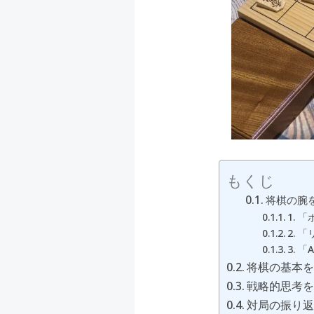
もくじ
将棋の腕
1.
2.
3. 
将棋の基本
戦略的思考
対局の振り