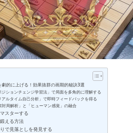
を劇的に上げる！効果抜群の画期的秘訣3選
 「ポジションチェンジ学習法」で局面を多角的に理解する
 「リアルタイム自己分析」で即時フィードバックを得る
「AI対局解析」と「ヒューマン感覚」の融合
をマスターする
を鍛える方法
返りで見落としを発見する