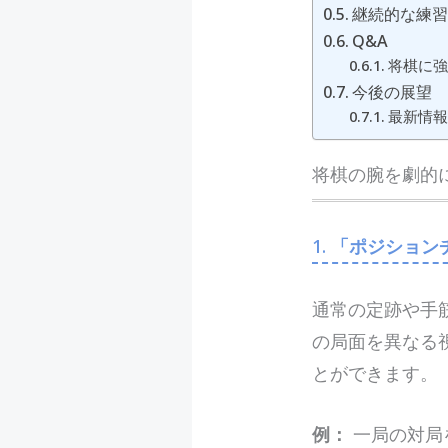
継続的な練
Q&A
将棋に強
今後の展望
最新情報
将棋の腕を劇的
1.
「ポジション
通常の定跡や手
の局面を異なる
とができます。
例：
一局の対局