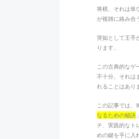
将
棋、それは単
が複雑に絡み合
突如として王手
ります。
この古典的なゲ
不十分。それは
れることはあり
この記事では、
なるための秘訣
チ、実践的なト
めの鍵を手に入