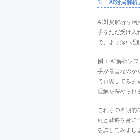
3.
「AI対局解
AI対局解析を
手をただ受け入
で、より深い理
例：
AI解析ソ
手が最善なのか
て再現してみま
理解を深められ
これらの画期的
点と戦略を身に
を試してみまし