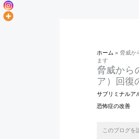
ホーム
»
脅威か
ます
脅威から
ア）回復
サブリミナルア
恐怖症の改善
このブログを