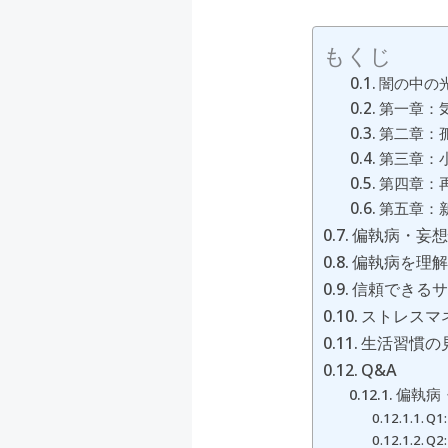
もくじ
闇の中の
第一章：
第二章：
第三章：
第四章：
第五章：
偏執病・妄想
偏執病を理
信頼できる
ストレスマ
生活習慣の
Q&A
偏執病
Q
Q