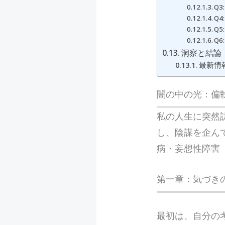
Q
Q
Q
Q
洞察と結論
最新情報
闇の中の光：偏
私の人生に突然
し、陰謀を企ん
病・妄想性障害
第一章：気づき
最初は、自分の