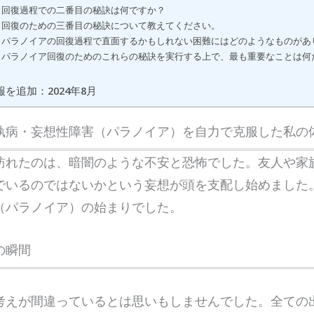
3: 回復過程での二番目の秘訣は何ですか？
4: ‍回復のための三番目の秘訣について教えてください。
5: パラノイアの回復過程で直面するかもしれない困難にはどのようなものがあ
6: ​パラノイア回復のためのこれらの秘訣を実行する上で、最も重要なことは
を追加：2024年8月
執病・妄想性障害（パラノイア）を自力で克服した私の
訪れたのは、暗闇のような不安と恐怖でした。友人や家
でいるのではないかという妄想が頭を支配し始めました
（パラノイア）の始まりでした。
の瞬間
考えが間違っているとは思いもしませんでした。全ての