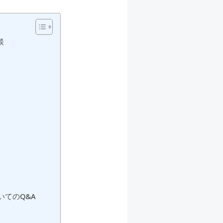
談
てのQ&A