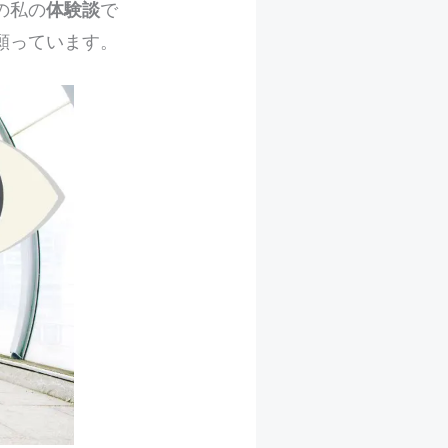
の私の
体験談
で
願っています。