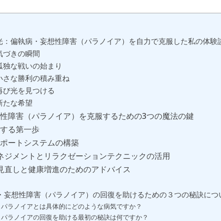
光：偏執病・妄想性障害（パラノイア）を自力で克服した私の体験
気づきの瞬間
孤独な戦いの始まり
小さな勝利の積み重ね
再び光を見つける
新たな希望
性障害（パラノイア）を克服するための3つの魔法の鍵
解する第一歩
サポートシステムの構築
ネジメントとリラクゼーションテクニックの活用
見直しと健康増進のためのアドバイス
・妄想性障害（パラノイア）の回復を助けるための３つの秘訣につい
1:​ パラノイアとは具体的にどのような病気ですか？
2:⁢ パラノイアの回復を助ける最初の秘訣は何ですか？