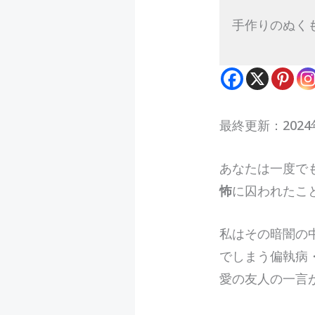
手作りのぬく
最終更新：2024
あ
なたは一度で
怖
に囚われたこ
私はその暗闇の
でしまう偏執病
愛の友人の一言