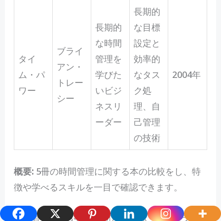
長期的
長期的
な目標
な時間
設定と
ブライ
タイ
管理を
効率的
アン・
ム・パ
学びた
なタス
2004年
トレー
ワー
いビジ
ク処
シー
ネスリ
理、自
ーダー
己管理
の技術
概要:
5冊の時間管理に関する本の比較をし、特
徴や学べるスキルを一目で確認できます。
時間管理を学ぶための新たな視点：未来を手に