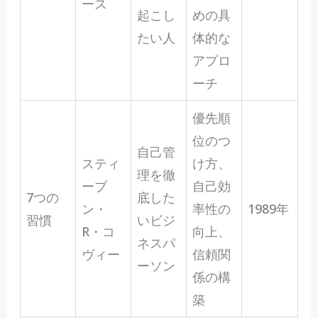
ース
起こし
めの具
たい人
体的な
アプロ
ーチ
優先順
位のつ
自己管
スティ
け方、
理を徹
ーブ
自己効
7つの
底した
ン・
率性の
1989年
習慣
いビジ
R・コ
向上、
ネスパ
ヴィー
信頼関
ーソン
係の構
築