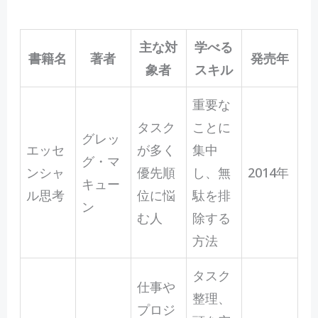
主な対
学べる
書籍名
著者
発売年
象者
スキル
重要な
タスク
ことに
グレッ
エッセ
が多く
集中
グ・マ
ンシャ
優先順
し、無
2014年
キュー
ル思考
位に悩
駄を排
ン
む人
除する
方法
タスク
仕事や
整理、
プロジ