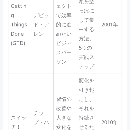
頭を空
Gettin
ェクト
っぽに
g
デビッ
で効率
して集
Things
ド・ア
的に進
2001年
中する
Done
レン
めたい
方法、
(GTD)
ビジネ
5つの
スパー
実践ス
ソン
テップ
変化を
引き起
習慣の
こし、
改善や
それを
チッ
スイッ
大きな
持続さ
プ・ハ
2010年
チ！
変化を
せるた