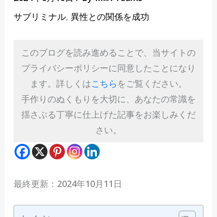
サブリミナル
,
異性との関係を成功
このブログを読み進めることで、当サイトの
プライバシーポリシーに同意したことになり
ます。詳しくは
こちら
をご覧ください。
手作りのぬくもりを大切に、あなたの常識を
揺さぶる丁寧に仕上げた記事をお楽しみくだ
さい。
最終更新：2024年10月11日