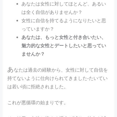
あなたは女性に対してほとんど、あるい
は全く自信がありませんか？
女性に自信を持てるようになりたいと思
っていますか？
あなたは、もっと女性と付き合いたい、
魅力的な女性とデートしたいと思ってい
ませんか？
あ
なたは過去の経験から、女性に対して自信を
持てないように仕向けられてきました-たいてい
は若い頃に拒絶されました。
これが悪循環の始まりです。