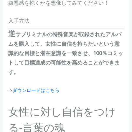
嫌悪感を抱くかを想像してみてください！
入手方法
逆
サブリミナルの特殊音楽が収録されたアルバ
ムを購入して、女性に自信を持ちたいという意
識的な目標と潜在意識を一致させ、100％コミッ
トして目標達成の可能性を高めることができま
す。
->
ダウンロードはこちら
女性に対し自信をつけ
る-言葉の魂