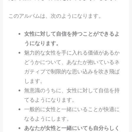
このアルバムは、次のようになります。
女性に対して自信を持つことができるよ
うになります。
魅力的な女性を手に入れる価値があるか
どうかについて、あなたが抱いているネ
ガティブで制限的な思い込みを吹き飛ば
します。
無意識のうちに、女性に対して自信を持
てるようになります。
一般的に女性と一緒にいることが快適に
なるようにします。
あなたが女性と一緒にいても自分らしく