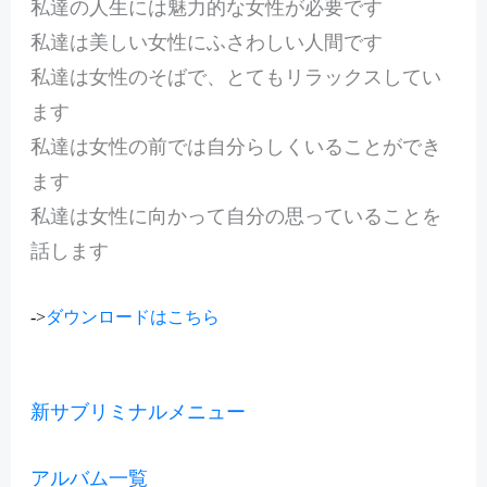
私達の人生には魅力的な女性が必要です
私達は美しい女性にふさわしい人間です
私達は女性のそばで、とてもリラックスしてい
ます
私達は女性の前では自分らしくいることができ
ます
私達は女性に向かって自分の思っていることを
話します
->
ダウンロードはこちら
新サブリミナルメニュー
アルバム一覧