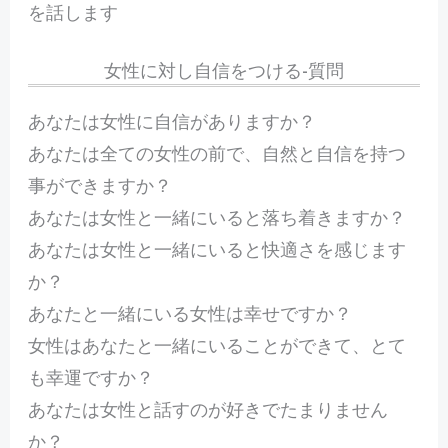
を話します
女性に対し自信をつける-質問
あなたは女性に自信がありますか？
あなたは全ての女性の前で、自然と自信を持つ
事ができますか？
あなたは女性と一緒にいると落ち着きますか？
あなたは女性と一緒にいると快適さを感じます
か？
あなたと一緒にいる女性は幸せですか？
女性はあなたと一緒にいることができて、とて
も幸運ですか？
あなたは女性と話すのが好きでたまりません
か？