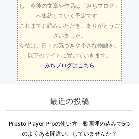
し、今後の文章や作品は「みちブログ」
へ集約していく予定です。
これまでお読みいただき、ありがとうご
ざいました。
今後は、日々の気づきや小さな物語を、
以下のサイトに置いていきます。
みちブログはこちら
最近の投稿
カ
過
テ
去
ゴ
の
Presto Player Proの使い方：動画埋め込みで5つ
リ
記
のよくある間違い、していませんか？