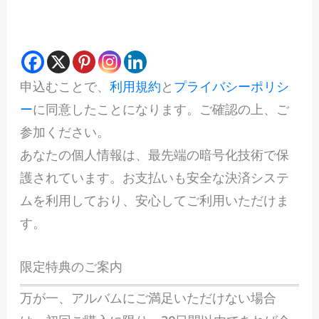
申込むことで、
利用規約
と
プライバシーポリシ
ー
に同意したことになります。ご確認の上、ご
参加ください。
あなたの個人情報は、最先端の暗号化技術で保
護されています。お支払いも安全な決済システ
ムを利用しており、安心してご利用いただけま
す。
限定特典のご案内
万が一、アルバムにご満足いただけない場合