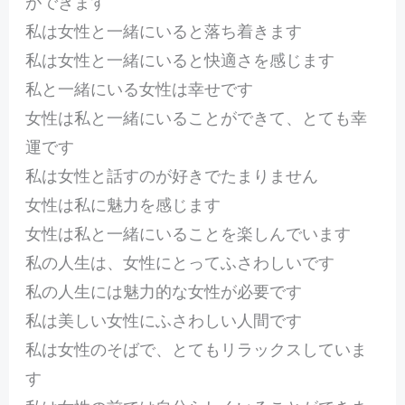
ができます
私は女性と一緒にいると落ち着きます
私は女性と一緒にいると快適さを感じます
私と一緒にいる女性は幸せです
女性は私と一緒にいることができて、とても幸
運です
私は女性と話すのが好きでたまりません
女性は私に魅力を感じます
女性は私と一緒にいることを楽しんでいます
私の人生は、女性にとってふさわしいです
私の人生には魅力的な女性が必要です
私は美しい女性にふさわしい人間です
私は女性のそばで、とてもリラックスしていま
す