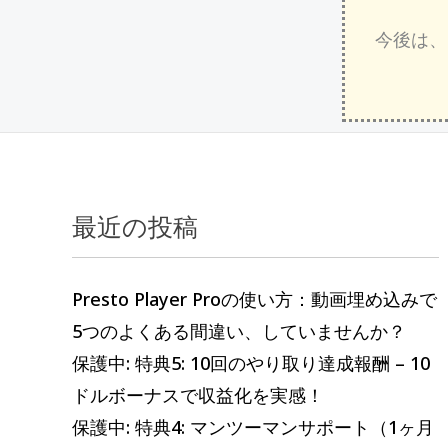
今後は、
最近の投稿
過
カ
去
テ
の
ゴ
Presto Player Proの使い方：動画埋め込みで
記
リ
5つのよくある間違い、していませんか？
事
ー
保護中: 特典5: 10回のやり取り達成報酬 – 10
ドルボーナスで収益化を実感！
保護中: 特典4: マンツーマンサポート（1ヶ月