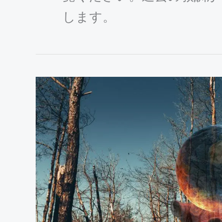
します。
16.
環
境
破
壊