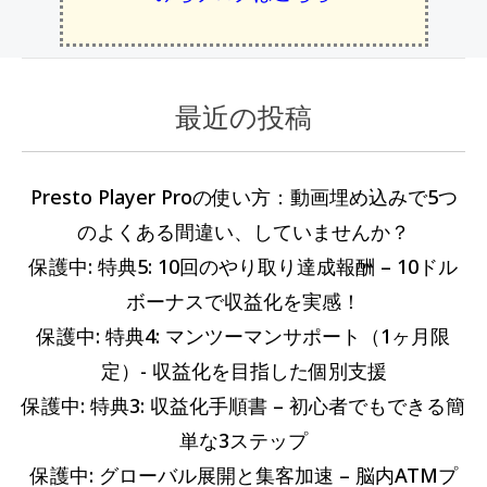
最近の投稿
カ
過
テ
去
ゴ
の
Presto Player Proの使い方：動画埋め込みで5つ
リ
記
のよくある間違い、していませんか？
ー
事
保護中: 特典5: 10回のやり取り達成報酬 – 10ドル
ボーナスで収益化を実感！
保護中: 特典4: マンツーマンサポート（1ヶ月限
定）- 収益化を目指した個別支援
保護中: 特典3: 収益化手順書 – 初心者でもできる簡
単な3ステップ
保護中: グローバル展開と集客加速 – 脳内ATMプ