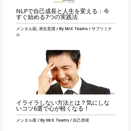
NLPで自己成長と人生を変える：今
すぐ始める7つの実践法
メンタル面
,
潜在意識
/ By
Mr.X Teams
/
サブリミナ
ル
イライラしない方法とは？気にしな
いコツ6選で心が軽くなる！
メンタル面
/ By
Mr.X Teams
/
自己啓発