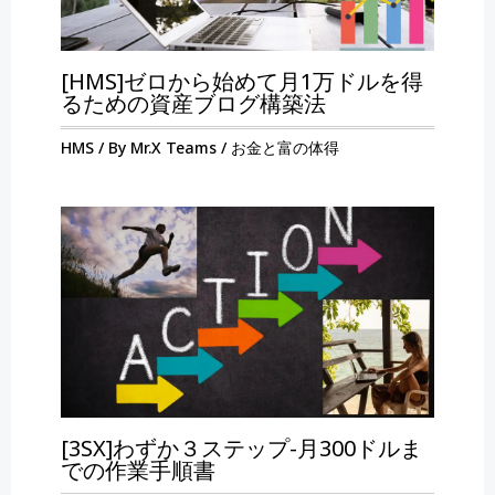
[HMS]ゼロから始めて月1万ドルを得
るための資産ブログ構築法
HMS
/ By
Mr.X Teams
/
お金と富の体得
[3SX]わずか３ステップ-月300ドルま
での作業手順書