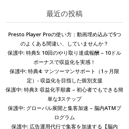
最近の投稿
カ
過
テ
去
ゴ
の
Presto Player Proの使い方：動画埋め込みで5つ
リ
記
のよくある間違い、していませんか？
ー
事
保護中: 特典5: 10回のやり取り達成報酬 – 10ドル
ボーナスで収益化を実感！
保護中: 特典4: マンツーマンサポート（1ヶ月限
定）- 収益化を目指した個別支援
保護中: 特典3: 収益化手順書 – 初心者でもできる簡
単な3ステップ
保護中: グローバル展開と集客加速 – 脳内ATMプ
ログラム
保護中: 広告運用代行で集客を加速する【脳内