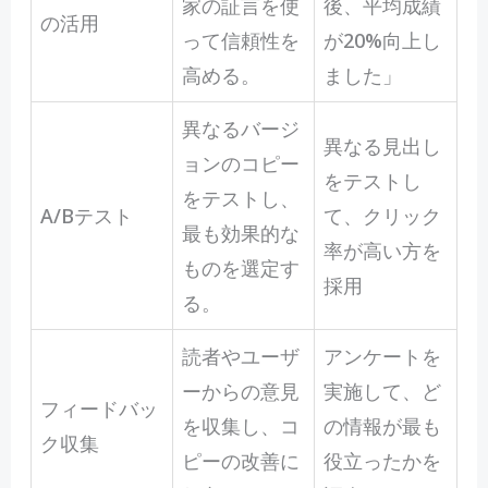
家の証言を使
後、平均成績
の活用
って信頼性を
が20%向上し
高める。
ました」
異なるバージ
異なる見出し
ョンのコピー
をテストし
をテストし、
A/Bテスト
て、クリック
最も効果的な
率が高い方を
ものを選定す
採用
る。
読者やユーザ
アンケートを
ーからの意見
実施して、ど
フィードバッ
を収集し、コ
の情報が最も
ク収集
ピーの改善に
役立ったかを