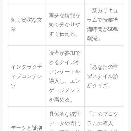
「新カリキュ
重要な情報を
短く簡潔な文
ラムで授業準
短く分かりや
章
備時間が50%
すく伝える。
削減」
読者が参加で
きるクイズや
インタラクテ
「あなたの学
アンケートを
ィブコンテン
習スタイル診
導入し、エン
ツ
断クイズ」
ゲージメント
を高める。
具体的な統計
「このプログ
データや専門
ラムの導入
データと証拠