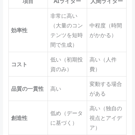
項目
AIライター
人間ライター
非常に高い
（大量のコン
中程度（時間
効率性
テンツを短時
がかかる）
間で生成）
低い（初期投
高い（人件
コスト
資のみ）
費）
変動する場合
品質の一貫性
高い
がある
高い（独自の
低め（データ
創造性
視点とアイデ
に基づく）
ア）