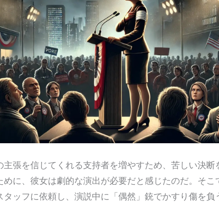
の主張を信じてくれる支持者を増やすため、苦しい決断
ために、彼女は劇的な演出が必要だと感じたのだ。そこ
スタッフに依頼し、演説中に「偶然」銃でかすり傷を負