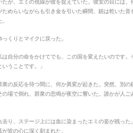
いたが、エミの視線が彼を捉えていた。彼女の目には、
がためらいながらも引き金を引いた瞬間、銃は乾いた音
た。
ゆっくりとマイクに戻った。
私は自分の命をかけてでも、この国を変えたいのです。
ということです。」
群衆の反応を待つ間に、何か異変が起きた。突然、別の
その場で倒れ、群衆の悲鳴が夜空に響いた。誰かが人ご
れ去り、ステージ上には血に染まったエミの姿が残った
葉が皆の心に深く刻まれた。