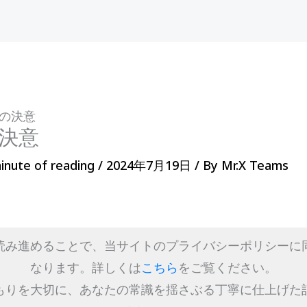
声の決意
の決意
inute of reading
/
2024年7月19日
/ By
Mr.X Teams
読み進めることで、当サイトのプライバシーポリシーに
なります。詳しくは
こちら
をご覧ください。
もりを大切に、あなたの常識を揺さぶる丁寧に仕上げた