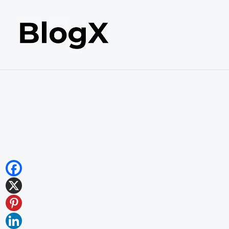
内
容
を
ス
キ
ッ
プ