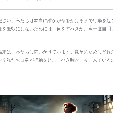
ださい。私たちは本当に誰かが命をかけるまで行動を起
死を無駄にしないためには、何をすべきか、今一度自問
結末は、私たちに問いかけています。変革のためにどれ
か？私たち自身が行動を起こすべき時が、今、来ている