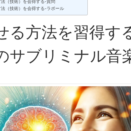
方法（技術）を会得する-質問
方法（技術）を会得する-ラポール
せる方法を習得す
のサブリミナル音