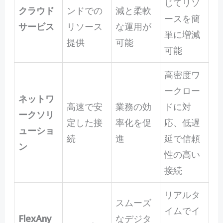
じてリソ
クラウド
ンドでの
減と柔軟
ースを簡
サービス
リソース
な運用が
単に増減
提供
可能
可能
高密度ワ
ークロー
ネットワ
高速で安
業務の効
ドに対
ークソリ
定した接
率化を促
応、低遅
ューショ
続
進
延で信頼
ン
性の高い
接続
リアルタ
スムーズ
イムでイ
FlexAny
なデジタ