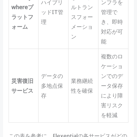
ハイブリ
ンフラを
whereプ
ルトラン
ッドIT管
管理で
ラットフ
スフォー
理
き、即時
ォーム
メーショ
対応が可
ン
能
複数のロ
ケーショ
データの
ンでのデ
災害復旧
業務継続
多地点保
ータ保存
サービス
性を確保
存
により障
害リスク
を軽減
この表を参考に、Flexentialの各サービスがどの