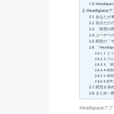
Heads
Headspa
あなたが
自分だけ
「瞑想の
ユーザー
瞑想の「
「Head
1. 
2. 
3. 
4. 
5. 
6.音
瞑想を深
まとめ：瞑
Headspac