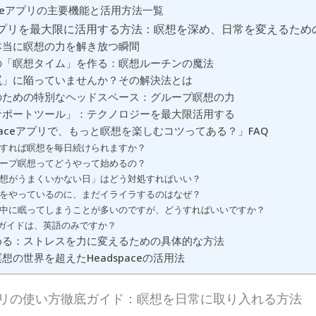
paceアプリの主要機能と活用方法一覧
ceアプリを最大限に活用する方法：瞑想を深め、日常を変えるため
本当に瞑想の力を解き放つ瞬間
の「瞑想タイム」を作る：瞑想ルーチンの魔法
罠」に陥っていませんか？その解決法とは
のための特別なヘッドスペース：グループ瞑想の力
サポートツール」：テクノロジーを最大限活用する
spaceアプリで、もっと瞑想を楽しむコツってある？」FAQ
どうすれば瞑想を毎日続けられますか？
グループ瞑想ってどうやって始めるの？
「瞑想がうまくいかない日」はどう対処すればいい？
瞑想をやっているのに、まだイライラするのはなぜ？
瞑想中に眠ってしまうことが多いのですが、どうすればいいですか？
声ガイドは、英語のみですか？
める：ストレスを力に変えるための具体的な方法
想の世界を超えたHeadspaceの活用法
eアプリの使い方徹底ガイド：瞑想を日常に取り入れる方法