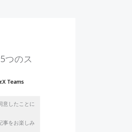
る5つのス
r.X Teams
同意したことに
記事をお楽しみ