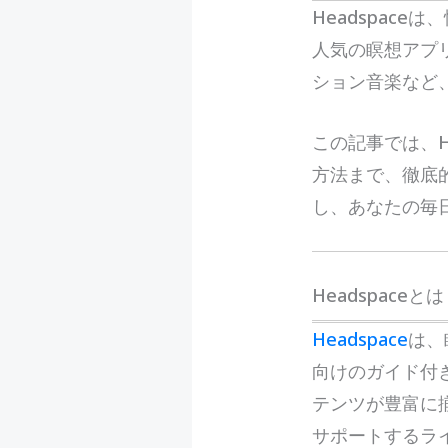
H
eadspac
人気の瞑想アプ
ション音楽など
この記事では、H
方法まで、徹底的
し、あなたの毎
Headspaceと
Headspace
は、
向けのガイド付
テンツが豊富に揃
サポートするラ