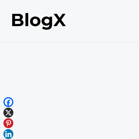
内
容
を
ス
キ
ッ
プ