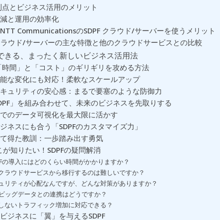
の利点とビジネス活用のメリット
減と運用の効率化
TT CommunicationsのSDPF クラウド/サーバーを使うメリット
F クラウド/サーバーの主な特徴と他のクラウドサービスとの比較
らできる、まったく新しいビジネス活用法
で「時間」と「コスト」のギリギリを攻める方法
能な変化にも対応！柔軟なスケールアップ
キュリティの安心感：まるで要塞のような防御力
SDPF」を組み合わせて、未来のビジネスを先取りする
でのデータ可視化を最大限に活かす
ジネスにも合う「SDPFのカスタマイズ力」
て得た教訓：一歩踏み出す勇気
ここが知りたい！SDPFの疑問解消
PFの導入にはどのくらい時間がかかりますか？
クラウドサービスから移行するのは難しいですか？
ュリティが心配なんですが、どんな対策がありますか？
やビッグデータとの連携はどうですか？
しないトラフィック増加に対応できる？
ビジネスに「翼」を与えるSDPF