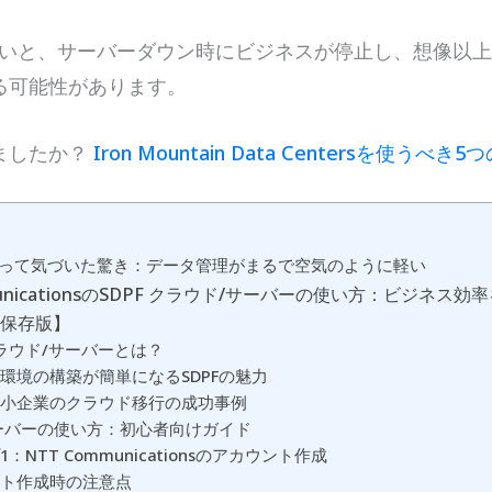
しないと、サーバーダウン時にビジネスが停止し、想像以
る可能性があります。
ましたか？
Iron Mountain Data Centersを使うべ
を使って気づいた驚き：データ管理がまるで空気のように軽い
municationsのSDPF クラウド/サーバーの使い方：ビジネス
【保存版】
 クラウド/サーバーとは？
環境の構築が簡単になるSDPFの魅力
小企業のクラウド移行の成功事例
サーバーの使い方：初心者向けガイド
：NTT Communicationsのアカウント作成
ト作成時の注意点