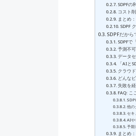
SDPF
コスト削
まとめ：N
SDP
SDPFだか
SDPF
予測不可
データセ
「AIと
クラウド
どんなビ
失敗を経
FAQ: 
SD
他の
セキ
AI
予期
まとめ：