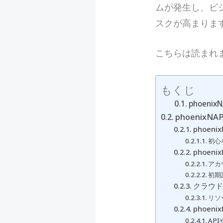
ムが発生し、ビ
スクが高まりま
こちらは読まれ
もくじ
phoen
phoeni
phoe
初心
phoe
アカ
初期
クラウド
リソ
phoen
AP