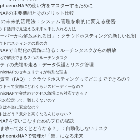
phoenixNAPの使い方をマスターするために
nixNAPの主要機能とそのメリット比較
xNAPの未来的活用法：システム管理を劇的に変える秘密
ウド活用で見違える未来を手に入れる方法
ーバーから解放される日」：クラウドホスティングの新しい役割
ウドホスティングの真の力
nixNAPで自動化の真髄に迫る：ルーチンタスクからの解放
化で解決できる３つのルーチンタスク
ティの先端を走る：データ保護とリスク管理
oenixNAPのセキュリティが特別な理由
質問（FAQ）：クラウドホスティングってどこまでできるの？
ウドって実際にどれくらいスピーディーなの？
oenixNAPで突然のアクセス急増にも対応できる？
化の設定って、難しくないの？
タは本当に安全なの？
トはどう？意外と高くなるんじゃない？
nixNAPを使いこなすためのプロの秘訣
ま放っておくとどうなる？」：自動化しないリスク
phoenixNAPで管理が「楽」になる未来