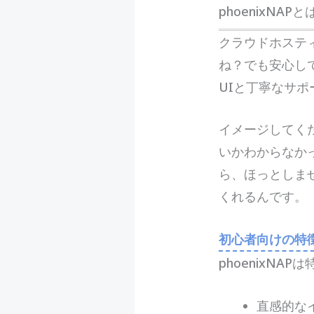
phoenixN
ク
ラウドホステ
ね？でも安心し
UIと丁寧なサ
イメージしてく
いかわからなか
ら、ほっとしませ
くれるんです。
初心者向けの特
phoenixN
直感的な