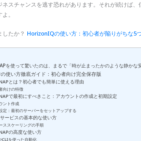
ジネスチャンスを逃す恐れがあります。それが続けば、
すよ。
ましたか？
HorizonIQの使い方：初心者が陥りがちな
ixNAPを使って驚いたのは、まるで「時が止まったかのような静かな
xNAPの使い方徹底ガイド：初心者向け完全保存版
nixNAPとは？初心者でも簡単に使える理由
者向けの特徴
nixNAPで最初にすべきこと：アカウントの作成と初期設定
ウント作成
設定：最初のサーバーをセットアップする
サービスの基本的な使い方
ーススケーリングの手順
ixNAPの高度な使い方
IやCLIを使った自動化