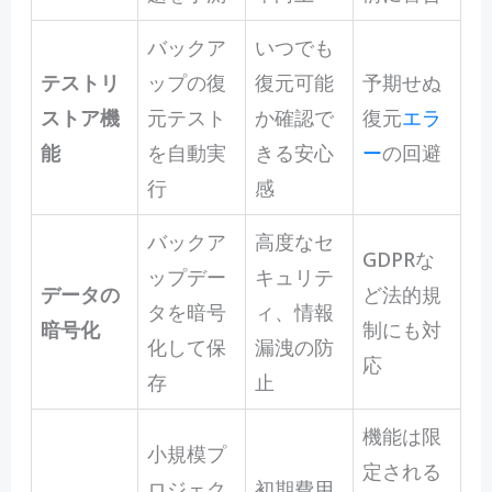
バックア
いつでも
テストリ
ップの復
復元可能
予期せぬ
ストア機
元テスト
か確認で
復元
エラ
能
を自動実
きる安心
ー
の回避
行
感
バックア
高度なセ
GDPRな
ップデー
キュリテ
データの
ど法的規
タを暗号
ィ、情報
暗号化
制にも対
化して保
漏洩の防
応
存
止
機能は限
小規模プ
定される
ロジェク
初期費用