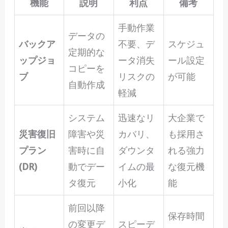
機能
説明
利点
備考
手動作業
データの
バックア
不要、デ
スケジュ
定期的な
ップジョ
ータ消失
ール設定
コピーを
ブ
リスクの
が可能
自動作成
軽減
システム
迅速なリ
大企業で
災害復旧
障害や災
カバリ、
も採用さ
プラン
害時に自
ダウンタ
れる強力
(DR)
動でデー
イムの最
な復元機
タ復元
小化
能
前回以降
保存時間
の変更デ
スピーデ