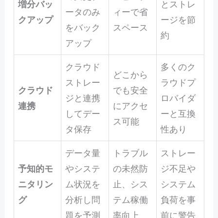
増分バッ
とストレ
ータのみ
ィーで省
クアップ
ージを節
をバック
スペース
約
アップ
クラウド
多くのク
どこから
ストレー
ラウドプ
クラウド
でも安全
ジと連携
ロバイダ
連携
にアクセ
してデー
ーと互換
ス可能
タ保存
性あり
データ量
トラブル
ストレー
予知的モ
やシステ
の未然防
ジ不足や
ニタリン
ム状況を
止、シス
システム
グ
分析し問
テム稼働
負荷を事
題を予測
率向上
前に警告