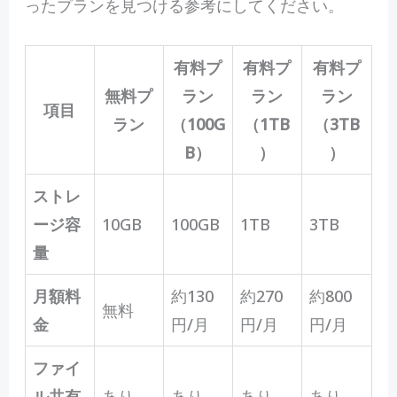
ったプランを見つける参考にしてください。
有料プ
有料プ
有料プ
無料プ
ラン
ラン
ラン
項目
ラン
（100G
（1TB
（3TB
B）
）
）
ストレ
ージ容
10GB
100GB
1TB
3TB
量
月額料
約130
約270
約800
無料
金
円/月
円/月
円/月
ファイ
ル共有
あり
あり
あり
あり