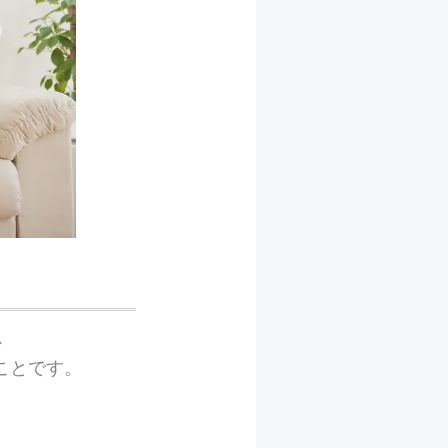
、
ことです。
。