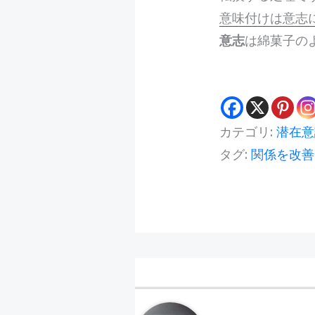
意味付けは意志
意志
は綿菓子の
カテゴリ:
潜在意
タグ:
関係を改善