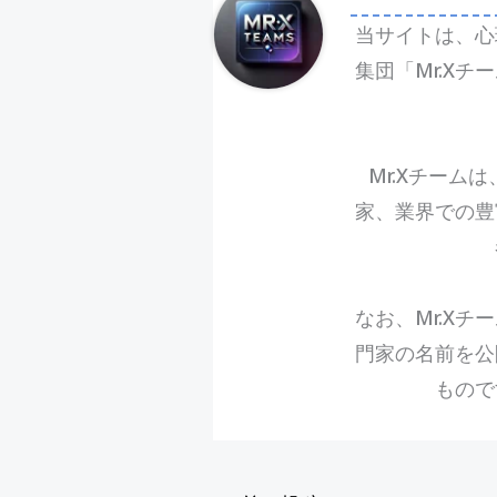
当サイトは、心
集団「Mr.X
Mr.Xチーム
家、業界での豊
なお、Mr.X
門家の名前を公
もので