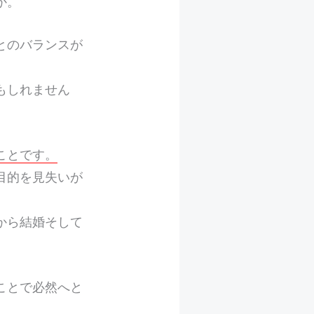
か。
とのバランスが
もしれません
ことです。
目的を見失いが
から結婚そして
ことで必然へと