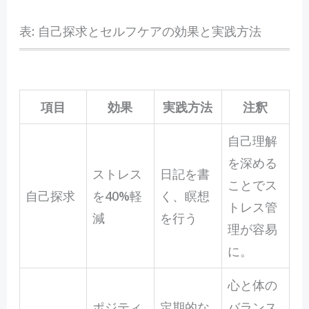
表: 自己探求とセルフケアの効果と実践方法
項目
効果
実践方法
注釈
自己理解
を深める
ストレス
日記を書
ことでス
自己探求
を40%軽
く、瞑想
トレス管
減
を行う
理が容易
に。
心と体の
ポジティ
定期的な
バランス