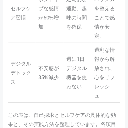
セルフケ
ブな感情
運動、趣
を整える
ア習慣
が60%増
味の時間
ことで感
加
を確保
情が安
定。
過剰な情
週に1日
報から解
デジタル
不安感が
デジタル
放され、
デトック
35%減少
機器を使
心をリフ
ス
わない
レッシ
ュ。
この表は、自己探求とセルフケアの具体的な効
果と、その実践方法を整理しています。各項目