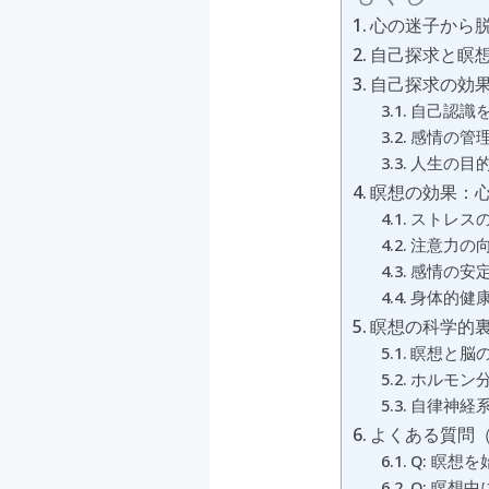
心の迷子から
自己探求と瞑
自己探求の効
自己認識
感情の管
人生の目
瞑想の効果：
ストレス
注意力の
感情の安
身体的健
瞑想の科学的
瞑想と脳
ホルモン
自律神経
よくある質問（
Q: 瞑想
Q: 瞑想