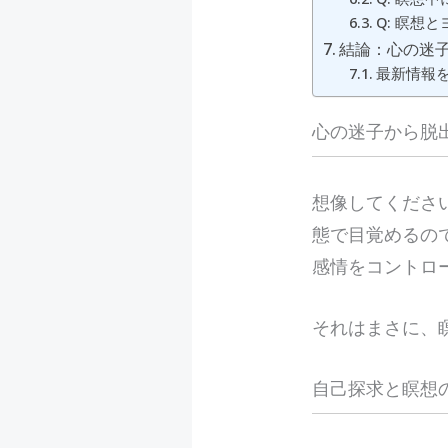
Q: 瞑想
結論：心の迷
最新情報を
心の迷子から脱
想
像してくださ
態で目覚めるの
感情をコントロ
それはまさに、
自己探求と瞑想