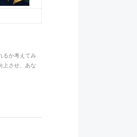
れるか考えてみ
向上させ、あな
。