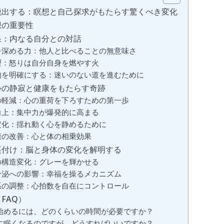
脱出する：瞑想と自己探求がもたらす驚くべき変化
想の重要性
果：内なる自分との対話
を深める力：他人と比べることの無意味さ
理：怒りは自分自身を燃やす火
的を明確にする：迷いのない道を進むために
心の静寂と健康をもたらす奇跡
の軽減：心の重荷を下ろすための第一歩
向上：集中力が爆発的に高まる
定化：揺れ動く心を静めるために
康の改善：心と体の相乗効果
裏付け：脳と身体の変化を解明する
の構造変化：グレーを輝かせる
分泌への影響：幸福を操るメカニズム
系の調整：心拍数を自在にコントロール
FAQ）
を始めるには、どのくらいの時間が必要ですか？
中に眠くなるのですが、どうすればいいですか？