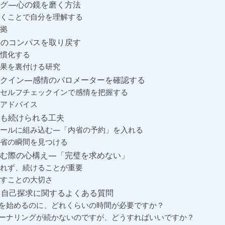
ング—心の鏡を磨く方法
くことで自分を理解する
拠
心のコンパスを取り戻す
慣化する
果を裏付ける研究
ックイン—感情のバロメーターを確認する
セルフチェックインで感情を把握する
アドバイス
でも続けられる工夫
ールに組み込む—「内省の予約」を入れる
省の瞬間を見つける
組む際の心構え—「完璧を求めない」
れず、続けることが重要
すことの大切さ
と自己探求に関するよくある質問
内省を始めるのに、どれくらいの時間が必要ですか？
ジャーナリングが続かないのですが、どうすればいいですか？