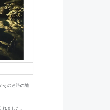
かその迷路の地
くれました。