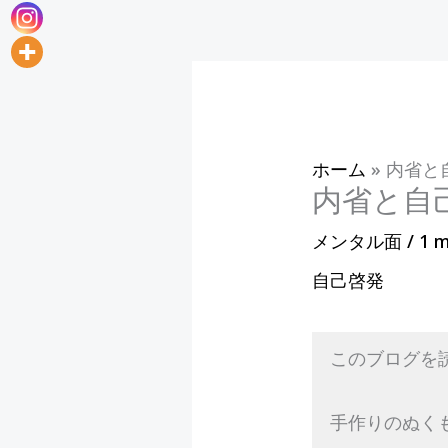
ホーム
»
内省と
内省と自
メンタル面
/
1 m
自己啓発
このブログを
手作りのぬく