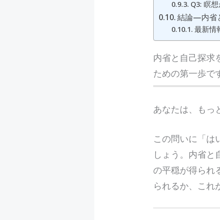
Q3: 
結論—内省
最新情報
内省と自己探求
ための第一歩で
あ
なたは、もっ
この問いに「は
しょう。内省と
の平穏が得られ
られるか、これ