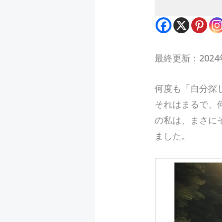
最終更新：2024
何
度も「自分探
それはまるで、
の私は、まさに
ました。