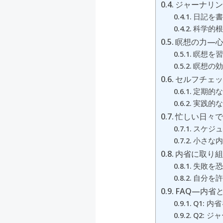
ジャーナリ
日記を書
科学的根
瞑想の力—
瞑想を習
瞑想の効
セルフチェ
定期的な
実践的な
忙しい日々
スケジュ
小さな内
内省に取り
失敗を恐
自分を許
FAQ—内省
Q1: 
Q2: 