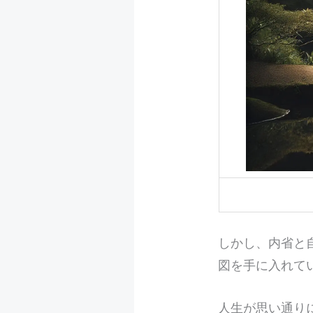
しかし、内省と
図を手に入れて
人生が思い通り