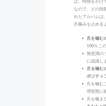
は、時間をかけ
なので、どの段
れたアルバムは
爪噛みを止める
爪を噛む
100％
無意識の
に認識し
爪を噛む
ポジティ
爪を噛む
理状態に
爪を噛ま