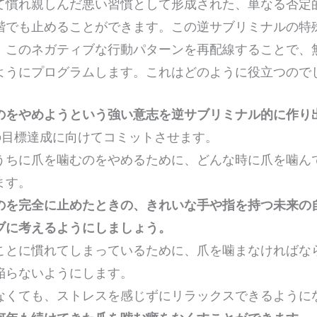
て慣れ親しんだ悪い習慣として形成された、単なる否定
階でも止めることができます。この逆サブリミナルの特
、このネガティブな行動パターンを再配線することで、
ようにプログラムします。これはどのように役立つので
のをやめようという強い意志を逆サブリミナル的に作り
この目標達成に向けてコミットさせます。
うちに爪を噛むのをやめるために、どんな時に爪を噛ん
ます。
のを完全に止めたときの、きれいな手や指を持つ未来の
ブに考えるようにしましょう。
ことに慣れてしまっているために、爪を噛まなければな
陥らないようにします。
なくても、ストレスを感じずにリラックスできるように