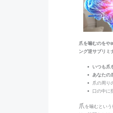
爪を噛むのをや
ング逆サブリミ
いつも爪
あなたの
爪の周り
口の中に
爪
を噛むという