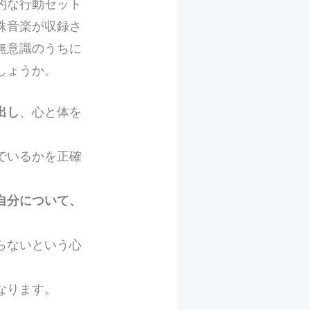
的な行動セット
殊音楽が収録さ
無意識のうちに
しょうか。
出し
、心と体を
でいるかを正確
自分について、
らないという心
なります。