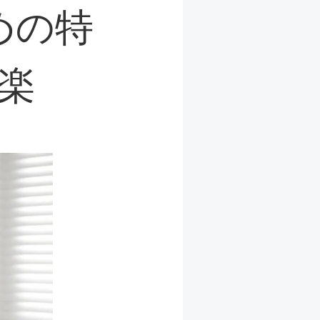
めの特
楽