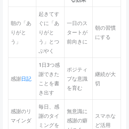
起きてす
朝の「あ
ぐに「あ
一日のス
朝の習慣
りがと
りがと
タートが
にする
う」
う」とつ
前向きに
ぶやく
1日3つ感
ポジティ
謝できた
継続が大
感謝
日記
ブな意識
ことを書
切
を育む
き出す
毎日、感
感謝のリ
無意識に
謝のタイ
スマホな
マインダ
感謝の癖
ミングを
ど活用