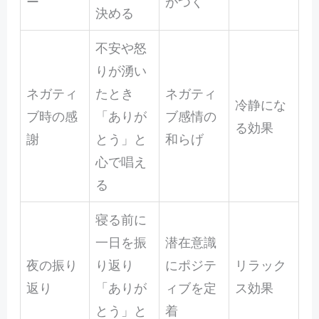
ー
がつく
決める
不安や怒
りが湧い
ネガティ
たとき
ネガティ
冷静にな
ブ時の感
「ありが
ブ感情の
る効果
謝
とう」と
和らげ
心で唱え
る
寝る前に
一日を振
潜在意識
夜の振り
り返り
にポジテ
リラック
返り
「ありが
ィブを定
ス効果
とう」と
着