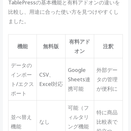
TablePressの基本機能と有料アドオンの違いを
比較し、用途に合った使い方を見つけやすくし
ました。
有料アド
機能
無料版
注釈
オン
データの
Google
外部デー
インポー
CSV、
Sheets連
タの管理
ト/エクス
Excel対応
携可能
が便利に
ポート
可能（フ
特に商品
並べ替え
ィルタリ
なし
比較表で
機能
ング機能