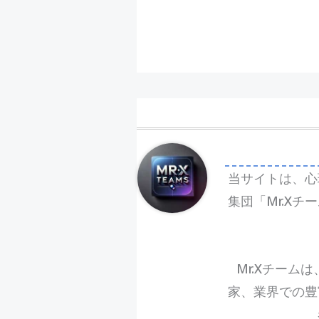
当サイトは、心
集団「Mr.X
Mr.Xチーム
家、業界での豊