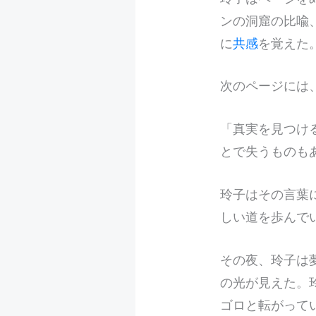
ンの洞窟の比喩
に
共感
を覚えた
次のページには
「真実を見つけ
とで失うものも
玲子はその言葉
しい道を歩んで
その夜、玲子は
の光が見えた。
ゴロと転がって