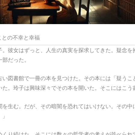
くことの不幸と幸福
子。彼女はずっと、人生の真実を探求してきた。疑念を
一部だった。
古い図書館で一冊の本を見つけた。その本には「疑うこ
いた。玲子は興味深々でその本を開いた。そこにはこう
闇を生む。だが、その暗闇を恐れてはいけない。その中
。」
めくり続けた。そこには数々の哲学者の考えが並べられ