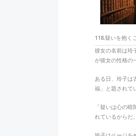
118.疑いを抱
彼
女の名前は玲
が彼女の性格の
ある日、玲子は
福」と題されて
「疑いは心の暗
れているからだ
玲子はページを