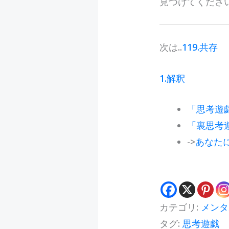
見つけてくださ
次は..
119.共存
1.解釈
「思考遊
「裏思考
->
あなた
カテゴリ:
メンタ
タグ:
思考遊戯