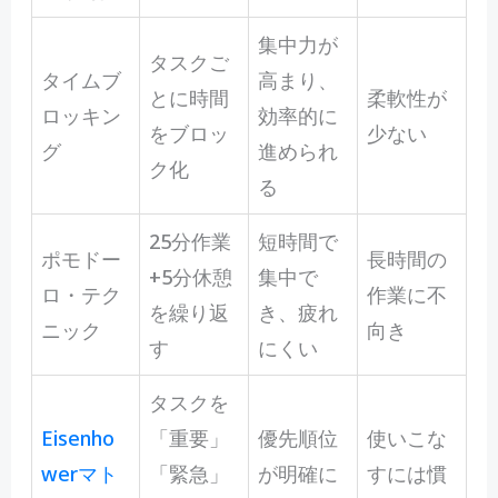
集中力が
タスクご
タイムブ
高まり、
とに時間
柔軟性が
ロッキン
効率的に
をブロッ
少ない
グ
進められ
ク化
る
25分作業
短時間で
ポモドー
長時間の
+5分休憩
集中で
ロ・テク
作業に不
を繰り返
き、疲れ
ニック
向き
す
にくい
タスクを
Eisenho
「重要」
優先順位
使いこな
werマト
「緊急」
が明確に
すには慣