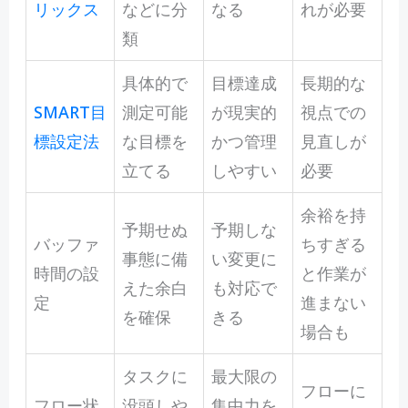
リックス
などに分
なる
れが必要
類
具体的で
目標達成
長期的な
SMART目
測定可能
が現実的
視点での
標設定法
な目標を
かつ管理
見直しが
立てる
しやすい
必要
余裕を持
予期せぬ
予期しな
バッファ
ちすぎる
事態に備
い変更に
時間の設
と作業が
えた余白
も対応で
定
進まない
を確保
きる
場合も
タスクに
最大限の
フローに
フロー状
没頭しや
集中力を