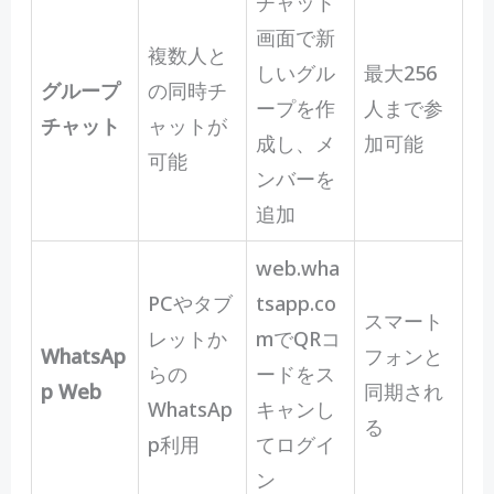
チャット
画面で新
複数人と
しいグル
最大256
グループ
の同時チ
ープを作
人まで参
チャット
ャットが
成し、メ
加可能
可能
ンバーを
追加
web.wha
PCやタブ
tsapp.co
スマート
レットか
mでQRコ
WhatsAp
フォンと
らの
ードをス
p Web
同期され
WhatsAp
キャンし
る
p利用
てログイ
ン