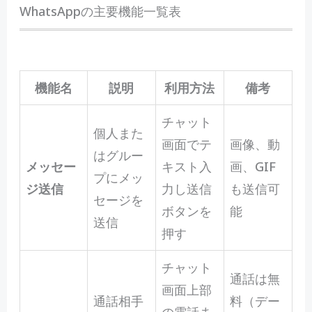
WhatsAppの主要機能一覧表
機能名
説明
利用方法
備考
チャット
個人また
画面でテ
画像、動
はグルー
メッセー
キスト入
画、GIF
プにメッ
ジ送信
力し送信
も送信可
セージを
ボタンを
能
送信
押す
チャット
通話は無
画面上部
通話相手
料（デー