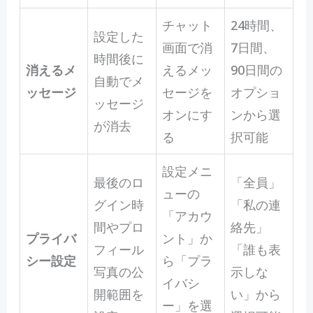
チャット
24時間、
設定した
画面で消
7日間、
時間後に
消えるメ
えるメッ
90日間の
自動でメ
ッセージ
セージを
オプショ
ッセージ
オンにす
ンから選
が消去
る
択可能
設定メニ
最後のロ
「全員」
ューの
グイン時
「私の連
「アカウ
間やプロ
絡先」
プライバ
ント」か
フィール
「誰も表
シー設定
ら「プラ
写真の公
示しな
イバシ
開範囲を
い」から
ー」を選