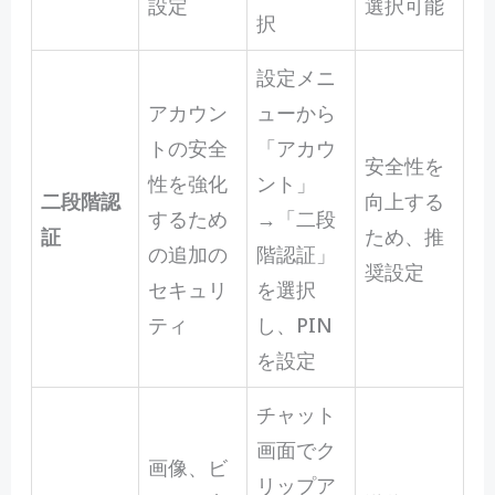
設定
選択可能
択
設定メニ
アカウン
ューから
トの安全
「アカウ
安全性を
性を強化
ント」
二段階認
向上する
するため
→「二段
証
ため、推
の追加の
階認証」
奨設定
セキュリ
を選択
ティ
し、PIN
を設定
チャット
画面でク
画像、ビ
リップア