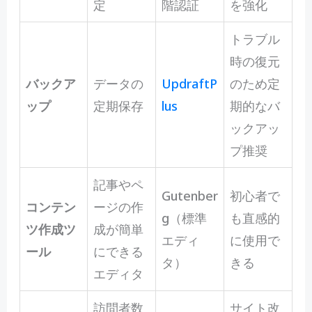
定
階認証
を強化
トラブル
時の復元
バックア
データの
UpdraftP
のため定
ップ
定期保存
lus
期的なバ
ックアッ
プ推奨
記事やペ
Gutenber
初心者で
コンテン
ージの作
g（標準
も直感的
ツ作成ツ
成が簡単
エディ
に使用で
ール
にできる
タ）
きる
エディタ
訪問者数
サイト改