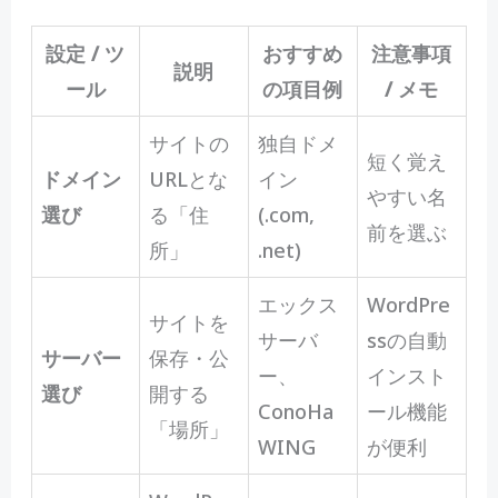
設定 / ツ
おすすめ
注意事項
説明
ール
の項目例
/ メモ
サイトの
独自ドメ
短く覚え
ドメイン
URLとな
イン
やすい名
選び
る「住
(.com,
前を選ぶ
所」
.net)
エックス
WordPre
サイトを
サーバ
ssの自動
サーバー
保存・公
ー、
インスト
選び
開する
ConoHa
ール機能
「場所」
WING
が便利