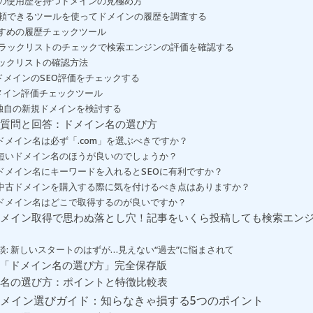
の使用歴を持つドメインの見極め方
 信頼できるツールを使ってドメインの履歴を調査する
すめの履歴チェックツール
 ブラックリストのチェックで検索エンジンの評価を確認する
ックリストの確認方法
. ドメインのSEO評価をチェックする
メイン評価チェックツール
. 独自の新規ドメインを検討する
質問と回答：ドメイン名の選び方
. ドメイン名は必ず「.com」を選ぶべきですか？
. 短いドメイン名のほうが良いのでしょうか？
. ドメイン名にキーワードを入れるとSEOに有利ですか？
. 中古ドメインを購入する際に気を付けるべき点はありますか？
. ドメイン名はどこで取得するのが良いですか？
メイン取得で思わぬ落とし穴！記事をいくら投稿しても検索エン
談: 新しいスタートのはずが…見えない“過去”に悩まされて
- 「ドメイン名の選び方」完全保存版
名の選び方：ポイントと特徴比較表
メイン選びガイド：知らなきゃ損する5つのポイント