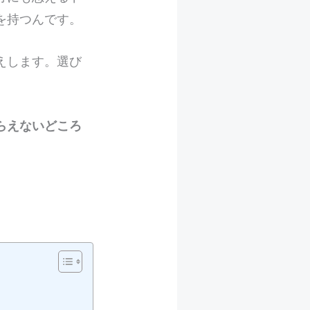
を持つんです。
えします。選び
。
らえないどころ