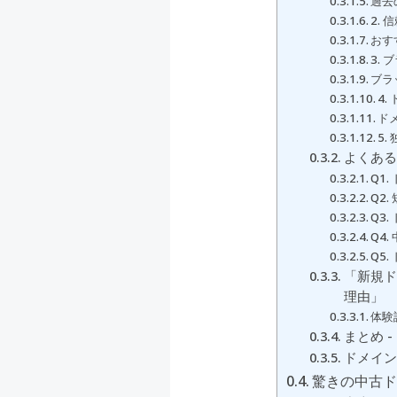
過去
2.
おす
3.
ブラ
4
ド
5
よくある
Q1
Q2
Q3
Q4
Q5
「新規ド
理由」
体験
まとめ 
ドメイン
驚きの中古ド