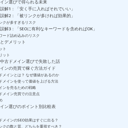
イン選びで得られる未来
誤解1：「安く手に入ればそれでいい」
誤解2：「被リンクが多ければ効果的」
ンクが多すぎるリスク
誤解3：「SEOに有利なキーワードを含めればOK」
ワード詰め込みのリスク
とデメリット
ット
リット
中古ドメイン選びで失敗した話
インの売買で稼ぐ方法ガイド
ドメインとは？ なぜ価値があるのか
ドメインを使って価値を上げる方法
インを売るための戦略
ドメイン売買での注意点
め
イン選びのポイント別比較表
ドメインのSEO効果はすぐに出る？
ンクの数と質、どちらを重視すべき？