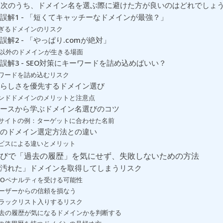
: 次のうち、ドメイン名を選ぶ際に避けた方が良いのはどれでしょ
誤解1 - 「短くてキャッチーなドメインが最強？」
ぎるドメインのリスク
誤解2 - 「やっぱり.comが絶対」
om以外のドメインが生きる場面
誤解3 - SEO対策にキーワードを詰め込めばいい？
ワードを詰め込むリスク
らしさを優先するドメイン選び
ンドドメインのメリットと注意点
ースから学ぶドメイン名選びのコツ
サイトの例：ターゲットに合わせた名前
のドメイン選定方法との違い
ビスによる違いとメリット
選びで「過去の履歴」を気にせず、失敗しないための方法
汚れた」ドメインを取得してしまうリスク
 SEOペナルティを受ける可能性
 ユーザーからの信頼を損なう
 ブラックリスト入りするリスク
 過去の履歴が気になるドメインかを判断する