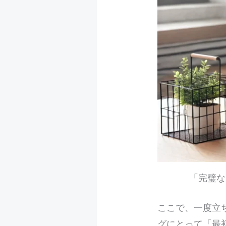
「完璧な
ここで、一度立
グにとって「最