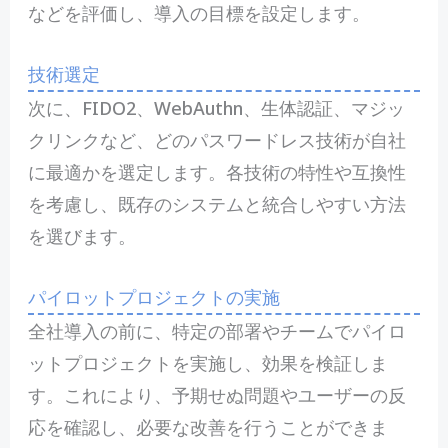
などを評価し、導入の目標を設定します。
技術選定
次に、FIDO2、WebAuthn、生体認証、マジッ
クリンクなど、どのパスワードレス技術が自社
に最適かを選定します。各技術の特性や互換性
を考慮し、既存のシステムと統合しやすい方法
を選びます。
パイロットプロジェクトの実施
全社導入の前に、特定の部署やチームでパイロ
ットプロジェクトを実施し、効果を検証しま
す。これにより、予期せぬ問題やユーザーの反
応を確認し、必要な改善を行うことができま