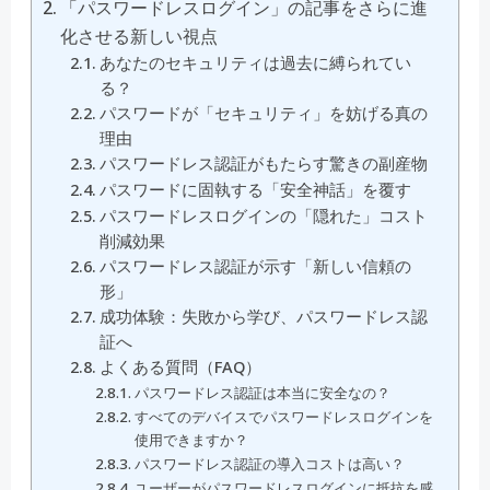
「パスワードレスログイン」の記事をさらに進
化させる新しい視点
あなたのセキュリティは過去に縛られてい
る？
パスワードが「セキュリティ」を妨げる真の
理由
パスワードレス認証がもたらす驚きの副産物
パスワードに固執する「安全神話」を覆す
パスワードレスログインの「隠れた」コスト
削減効果
パスワードレス認証が示す「新しい信頼の
形」
成功体験：失敗から学び、パスワードレス認
証へ
よくある質問（FAQ）
パスワードレス認証は本当に安全なの？
すべてのデバイスでパスワードレスログインを
使用できますか？
パスワードレス認証の導入コストは高い？
ユーザーがパスワードレスログインに抵抗を感