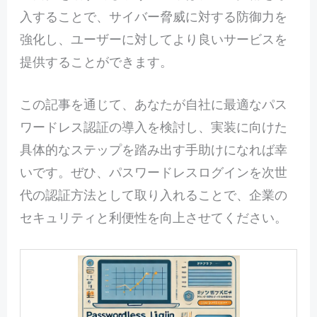
入することで、サイバー脅威に対する防御力を
強化し、ユーザーに対してより良いサービスを
提供することができます。
この記事を通じて、あなたが自社に最適なパス
ワードレス認証の導入を検討し、実装に向けた
具体的なステップを踏み出す手助けになれば幸
いです。ぜひ、パスワードレスログインを次世
代の認証方法として取り入れることで、企業の
セキュリティと利便性を向上させてください。