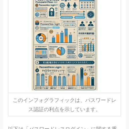
このインフォグラフィックは、パスワードレ
ス認証の利点を示しています。
以下は「パスワードレスログイン」に関する重