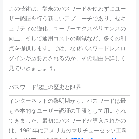
この技術は、従来のパスワードを使わずにユー
ザー認証を行う新しいアプローチであり、セキ
ュリティの強化、ユーザーエクスペリエンスの
向上、そして運用コストの削減など、多くの利
点を提供します。では、なぜパスワードレスロ
グインが必要とされるのか、その理由を詳しく
見ていきましょう。
パスワード認証の歴史と限界
インターネットの黎明期から、パスワードは最
も基本的なユーザー認証の手段として用いられ
てきました。最初にパスワードが導入されたの
は、1961年にアメリカのマサチューセッツ工科