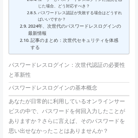
じた場合、どう対応すべき？
パスワードレス認証が失敗する場合はどうすれ
ばいいですか？
2024年、次世代のパスワードレスログインの
最新情報
記事のまとめ：次世代セキュリティを体感
する
パスワードレスログイン：次世代認証の必要性
と革新性
パスワードレスログインの基本概念
あ
なたが日常的に利用しているオンラインサー
ビスの中で、パスワードを何回入力したことが
ありますか？さらに言えば、そのパスワードを
思い出せなかったことはありませんか？