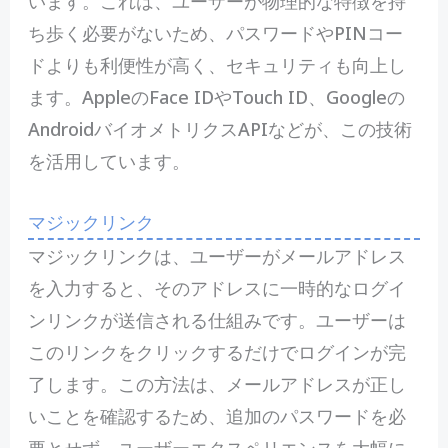
います。これは、ユーザーが物理的な特徴を持
ち歩く必要がないため、パスワードやPINコー
ドよりも利便性が高く、セキュリティも向上し
ます。AppleのFace IDやTouch ID、Googleの
AndroidバイオメトリクスAPIなどが、この技術
を活用しています。
マジックリンク
マジックリンクは、ユーザーがメールアドレス
を入力すると、そのアドレスに一時的なログイ
ンリンクが送信される仕組みです。ユーザーは
このリンクをクリックするだけでログインが完
了します。この方法は、メールアドレスが正し
いことを確認するため、追加のパスワードを必
要とせず、ユーザーエクスペリエンスを大幅に