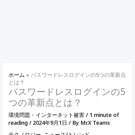
ホーム
»
パスワードレスログインの5つの革新点
とは？
パスワードレスログインの5
つの革新点とは？
環境問題・インターネット被害
/
1 minute of
reading
/
2024年9月1日
/ By
Mr.X Teams
テクノロジー
,
ニュース/トレンド