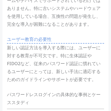
ームやデバイスでサポートされているわけでは
ありません。特に古いシステムやハードウェア
を使用している場合、互換性の問題が発生し、
完全な導入が困難になることがあります。
ユーザー教育の必要性
新しい認証方法を導入する際には、ユーザーに
対する教育が不可欠です。特に生体認証や
FIDO2など、従来のパスワード認証に慣れてい
るユーザーにとっては、新しい手法に適応する
ためのガイドラインやサポートが必要です。
パスワードレスログインの具体的な事例とケー
ススタディ