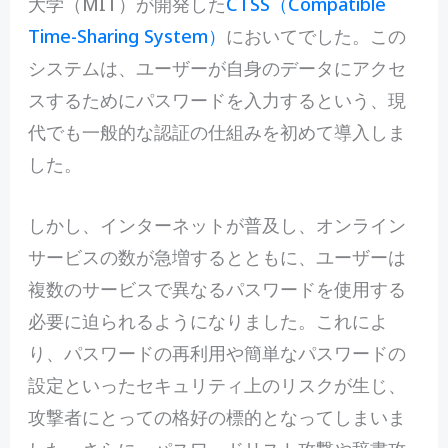
大学（MIT）が開発した
CTSS（Compatible
Time-Sharing System）
においてでした。この
システムは、ユーザーが自身のデータにアクセ
スするためにパスワードを入力するという、現
代でも一般的な認証の仕組みを初めて導入しま
した。
しかし、インターネットが普及し、オンライン
サービスの数が急増するとともに、ユーザーは
複数のサービスで異なるパスワードを使用する
必要に迫られるようになりました。これによ
り、パスワードの再利用や簡単なパスワードの
設定といったセキュリティ上のリスクが生じ、
攻撃者にとっての格好の標的となってしまいま