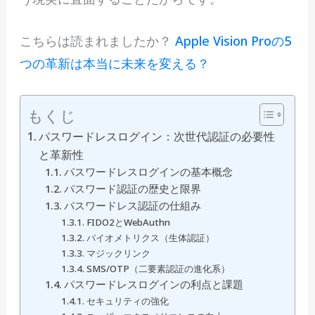
こちらは読まれましたか？
Apple Vision Proの5
つの革新は本当に未来を変える？
もくじ
パスワードレスログイン：次世代認証の必要性
と革新性
パスワードレスログインの基本概念
パスワード認証の歴史と限界
パスワードレス認証の仕組み
FIDO2とWebAuthn
バイオメトリクス（生体認証）
マジックリンク
SMS/OTP（二要素認証の進化系）
パスワードレスログインの利点と課題
セキュリティの強化