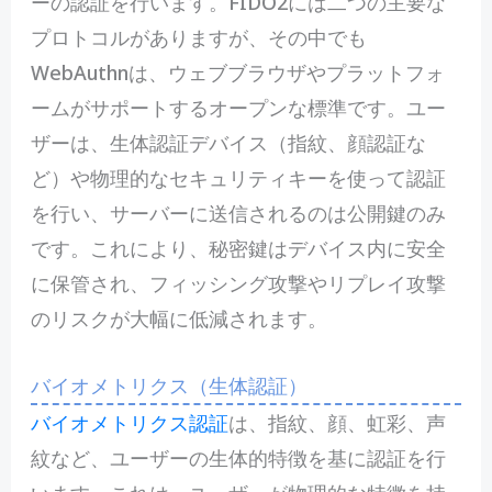
ーの認証を行います。FIDO2には二つの主要な
プロトコルがありますが、その中でも
WebAuthnは、ウェブブラウザやプラットフォ
ームがサポートするオープンな標準です。ユー
ザーは、生体認証デバイス（指紋、顔認証な
ど）や物理的なセキュリティキーを使って認証
を行い、サーバーに送信されるのは公開鍵のみ
です。これにより、秘密鍵はデバイス内に安全
に保管され、フィッシング攻撃やリプレイ攻撃
のリスクが大幅に低減されます。
バイオメトリクス（生体認証）
バイオメトリクス認証
は、指紋、顔、虹彩、声
紋など、ユーザーの生体的特徴を基に認証を行