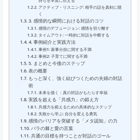
持ちを率直に伝える
アクティブ・リスニング: 相手の話を真剣に聴
く
3. 感情的な瞬間における対話のコツ
感情のデフュージョン: 感情を切り離す
タイムアウト: 一時的に対話を中断する
4. 事例紹介と実践方法
事例1: 家事分担に関する不満
事例2: 子育てに関する不満
5. まとめと今後のステップ
表の概要
もっと深く、強く結びつくための夫婦の対話
術
未来を描く：真の対話がもたらす幸福
実践を超える「共感力」の鍛え方
共感力を鍛えるための具体的なステップ
失敗から学ぶ: 自分を変える勇気
感情のバリアを突破する「メタ認知」の力
バラの棘と愛の言葉
共通の目標を持つことが対話のゴール