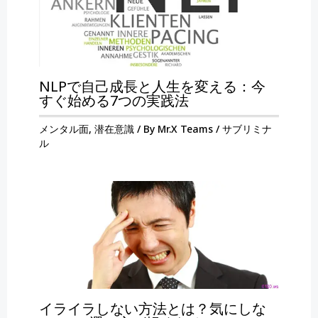
NLPで自己成長と人生を変える：今
すぐ始める7つの実践法
メンタル面
,
潜在意識
/ By
Mr.X Teams
/
サブリミナ
ル
イライラしない方法とは？気にしな