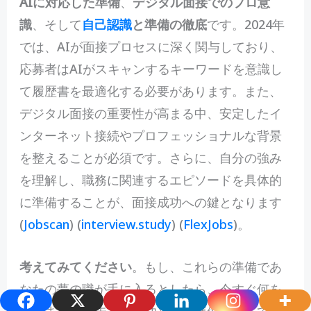
AIに対応した準備
、
デジタル面接でのプロ意
識
、そして
自己認識
と準備の徹底
です。2024年
では、AIが面接プロセスに深く関与しており、
応募者はAIがスキャンするキーワードを意識し
て履歴書を最適化する必要があります。また、
デジタル面接の重要性が高まる中、安定したイ
ンターネット接続やプロフェッショナルな背景
を整えることが必須です。さらに、自分の強み
を理解し、職務に関連するエピソードを具体的
に準備することが、面接成功への鍵となります​
(
Jobscan
)​ (
interview.study
)​ (
FlexJobs
)。
考えてみてください
。もし、これらの準備であ
なたの夢の職が手に入るとしたら、今すぐ何を