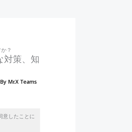
すか？
な対策、知
 By
Mr.X Teams
同意したことに