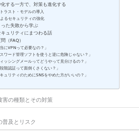
妙化する一方で、対策も進化する
ゼロトラスト・モデルの導入
AIによるセキュリティの強化
こった失敗から学ぶ
セキュリティにまつわる話
問（FAQ）
「本当にVPNって必要なの？」
「パスワード管理ソフトを使うと逆に危険じゃない？」
「フィッシングメールってどうやって見分けるの？」
「二段階認証って面倒くさくない？」
「セキュリティのためにSNSをやめた方がいいの？」
被害の種類とその対策
の普及とリスク