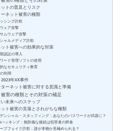
ト被害の種類とその対策
ネットの普及とリスク
ターネット被害の種類
フィッシング詐欺
マルウェア攻撃
ランサムウェア攻撃
ソーシャルメディア詐欺
ネット被害への効果的な対策
二段階認証の導入
パスワード管理ソフトの使用
定期的なセキュリティ教育
PNの利用
2023年XX事件
ンターネット被害に対する意識と準備
ト被害の種類とその対策の補足
ない未来へのステップ
ネット被害の見落とされがちな種類
クレデンシャル・スタッフィング：あなたのパスワードが武器に？
Wi-Fiハッキング：無防備な接続は犯罪者の餌食
ディープフェイク詐欺：誰が本物か見極められる？