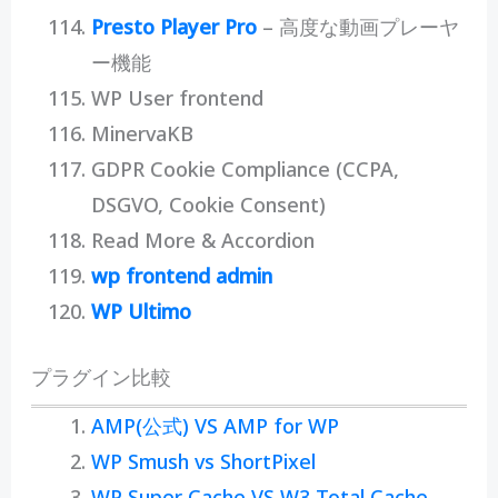
Presto Player Pro
– 高度な動画プレーヤ
ー機能
WP User frontend
MinervaKB
GDPR Cookie Compliance (CCPA,
DSGVO, Cookie Consent)
Read More & Accordion
wp frontend admin
WP Ultimo
プラグイン比較
AMP(公式) VS AMP for WP
WP Smush vs ShortPixel
WP Super Cache VS W3 Total Cache