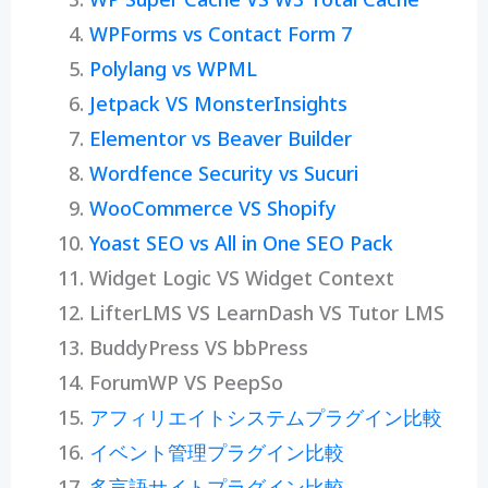
WPForms vs Contact Form 7
Polylang vs WPML
Jetpack VS MonsterInsights
Elementor vs Beaver Builder
Wordfence Security vs Sucuri
WooCommerce VS Shopify
Yoast SEO vs All in One SEO Pack
Widget Logic VS Widget Context
LifterLMS VS LearnDash VS Tutor LMS
BuddyPress VS bbPress
ForumWP VS PeepSo
アフィリエイトシステムプラグイン比較
イベント管理プラグイン比較
多言語サイトプラグイン比較